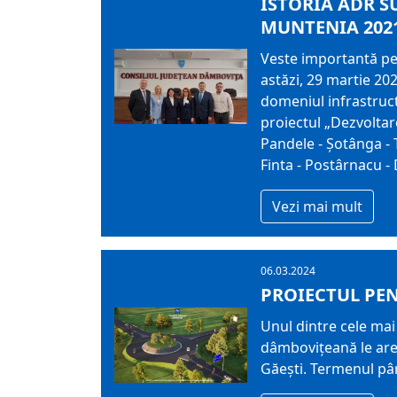
ISTORIA ADR S
MUNTENIA 2021
Veste importantă pen
astăzi, 29 martie 20
domeniul infrastruc
proiectul „Dezvoltar
Pandele - Șotânga - T
Finta - Postârnacu - 
Vezi mai mult
06.03.2024
PROIECTUL PEN
Unul dintre cele mai
dâmbovițeană le are î
Găești. Termenul pân