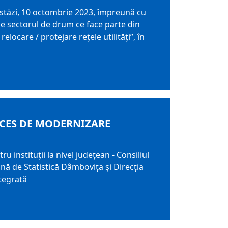
astăzi, 10 octombrie 2023, împreună cu
 pe sectorul de drum ce face parte din
locare / protejare rețele utilități”, în
OCES DE MODERNIZARE
u instituții la nivel județean - Consiliul
nă de Statistică Dâmbovița și Direcția
tegrată