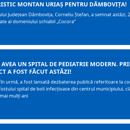
RISTIC MONTAN URIAȘ PENTRU DÂMBOVIȚA!
ului Județean Dâmbovița, Corneliu Ștefan, a semnat astăzi, 2
tate al domeniului schiabil „Cocora”
AVEA UN SPITAL DE PEDIATRIE MODERN. PR
CT A FOST FĂCUT ASTĂZI!
în urmă, a fost lansată dezbaterea publică referitoare la con
 fostului spital de boli infecțioase din centrul municipiului
 mai mulți ani