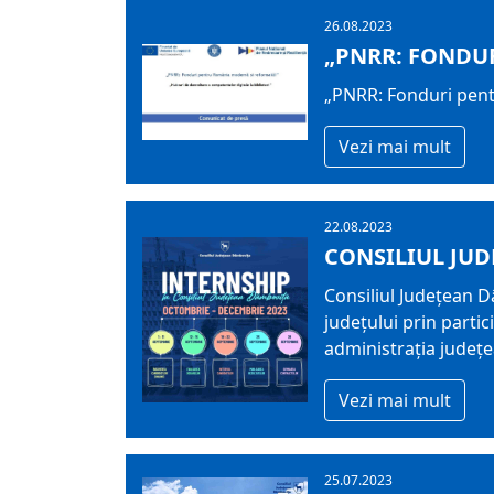
26.08.2023
„PNRR: FONDU
„PNRR: Fonduri pen
Vezi mai mult
22.08.2023
CONSILIUL JUD
Consiliul Județean Dâ
județului prin parti
administrația județ
Vezi mai mult
25.07.2023