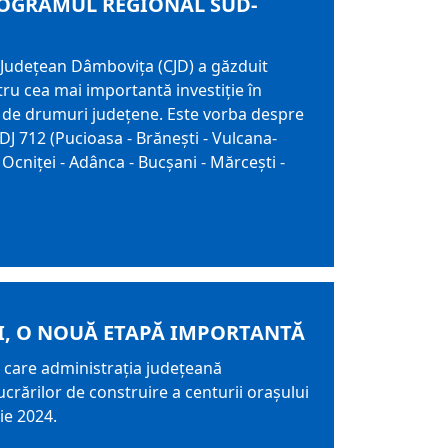
ROGRAMUL REGIONAL SUD-
l Județean Dâmbovița (CJD) a găzduit
ru cea mai importantă investiție în
 de drumuri județene. Este vorba despre
J 712 (Pucioasa - Brănești - Vulcana-
 Ocniței - Adânca - Bucșani - Mărcești -
I, O NOUĂ ETAPĂ IMPORTANTĂ
e care administrația județeană
ucrărilor de construire a centurii orașului
ie 2024.