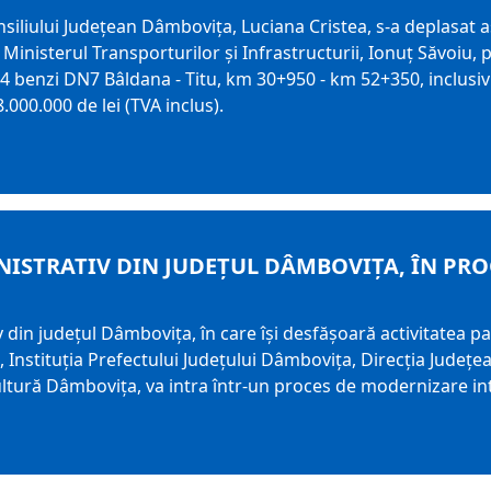
siliului Județean Dâmbovița, Luciana Cristea, s-a deplasat 
 Ministerul Transporturilor și Infrastructurii, Ionuț Săvoiu,
 4 benzi DN7 Bâldana - Titu, km 30+950 - km 52+350, inclusiv re
.000.000 de lei (TVA inclus).
NISTRATIV DIN JUDEȚUL DÂMBOVIȚA, ÎN PR
 din județul Dâmbovița, în care își desfășoară activitatea patr
Instituția Prefectului Județului Dâmbovița, Direcția Județea
ltură Dâmbovița, va intra într-un proces de modernizare in