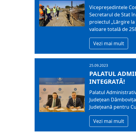
Vicepreședintele Con
Secretarul de Stat în
proiectul „Lărgire la
valoare totală de 258
Vezi mai mult
25.09.2023
PALATUL ADMI
INTEGRATĂ!
Palatul Administrativ
Judeţean Dâmboviţa, 
Județeană pentru Cu
Vezi mai mult