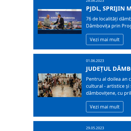
28.06.2023
PJDL, SPRIJIN
76 de localități dâmb
Dâmbovița prin Prog
Vezi mai mult
01.06.2023
JUDEȚUL DÂMBOV
Pentru al doilea an 
cultural - artistice ș
dâmbovițene, cu pril
Vezi mai mult
29.05.2023