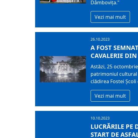
Dâmbovița."
Vezi mai mult
26.10.2023
A FOST SEMNAT
CAVALERIE DIN
Astăzi, 25 octombrie
patrimoniul cultural
clădirea Fostei Școli
Vezi mai mult
10.10.2023
LUCRĂRILE PE 
START DE ASFA