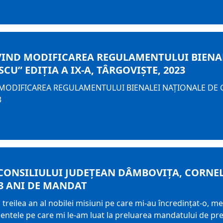
IVIND MODIFICAREA REGULAMENTULUI BIENA
CU” EDIŢIA A IX-A, TÂRGOVIȘTE, 2023
 MODIFICAREA REGULAMENTULUI BIENALEI NAŢIONALE DE G
3
CONSILIULUI JUDEȚEAN DÂMBOVIȚA, CORNEL
 3 ANI DE MANDAT
al treilea an al nobilei misiuni pe care mi-au încredințat-o,
tele pe care mi le-am luat la preluarea mandatului de preș