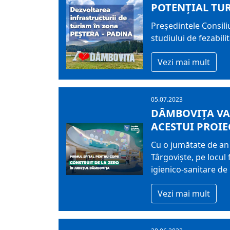
POTENȚIAL TU
Președintele Consili
studiului de fezabili
Vezi mai mult
05.07.2023
DÂMBOVIȚA VA 
ACESTUI PROIE
Cu o jumătate de an 
Târgoviște, pe locul
igienico-sanitare de
Vezi mai mult