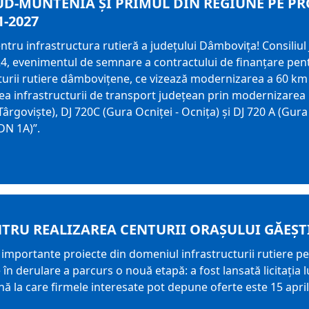
UD-MUNTENIA ȘI PRIMUL DIN REGIUNE PE P
-2027
tru infrastructura rutieră a județului Dâmbovița! Consiliu
24, evenimentul de semnare a contractului de finanțare pent
turii rutiere dâmbovițene, ce vizează modernizarea a 60 km
ea infrastructurii de transport județean prin modernizarea D
ârgoviște), DJ 720C (Gura Ocniței - Ocnița) și DJ 720 A (Gura
DN 1A)”.
TRU REALIZAREA CENTURII ORAȘULUI GĂEȘT
 importante proiecte din domeniul infrastructurii rutiere p
n derulare a parcurs o nouă etapă: a fost lansată licitația l
ă la care firmele interesate pot depune oferte este 15 april