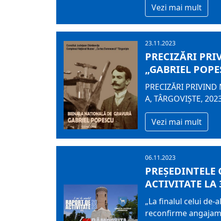
Vezi mai mult
23.11.2023
PRECIZĂRI PR
„GABRIEL POPES
PRECIZĂRI PRIVIND
A, TÂRGOVIȘTE, 202
Vezi mai mult
06.11.2023
PREȘEDINTELE 
ACTIVITATE LA
„La finalul celui de-
reconfirme angajamen