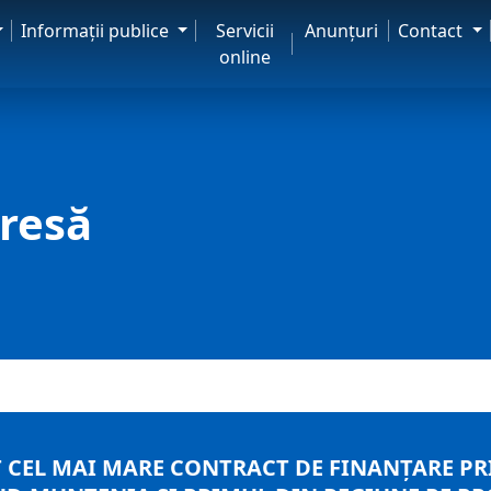
Informaţii publice
Servicii
Anunţuri
Contact
online
resă
T CEL MAI MARE CONTRACT DE FINANȚARE P