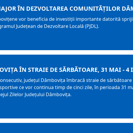
 MAJOR ÎN DEZVOLTAREA COMUNITĂȚILOR DÂ
ovițene vor beneficia de investiții importante datorită sprij
ramul Județean de Dezvoltare Locală (PJDL).
IȚA ÎN STRAIE DE SĂRBĂTOARE, 31 MAI - 4 
consecutiv, județul Dâmbovița îmbracă straie de sărbătoare 
i sportive ce vor continua timp de cinci zile, în perioada 31 mai
ejul Zilelor Județului Dâmbovița.