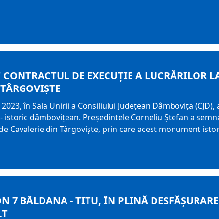
 CONTRACTUL DE EXECUȚIE A LUCRĂRILOR LA
 TÂRGOVIȘTE
 2023, în Sala Unirii a Consiliului Județean Dâmbovița (CJD)
 - istoric dâmbovițean. Președintele Corneliu Ștefan a semna
 de Cavalerie din Târgoviște, prin care acest monument istori
DN 7 BÂLDANA - TITU, ÎN PLINĂ DESFĂȘURARE
LT