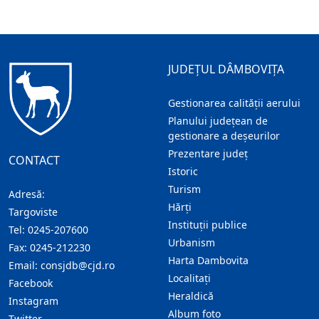
JUDEȚUL DÂMBOVIȚA
Gestionarea calității aerului
Planului județean de
gestionare a deșeurilor
Prezentare judeţ
CONTACT
Istoric
Turism
Adresă:
Hărţi
Targoviste
Instituţii publice
Tel:
0245-207600
Urbanism
Fax:
0245-212230
Harta Dambovita
Email:
consjdb@cjd.ro
Localitaţi
Facebook
Heraldică
Instagram
Album foto
Twitter