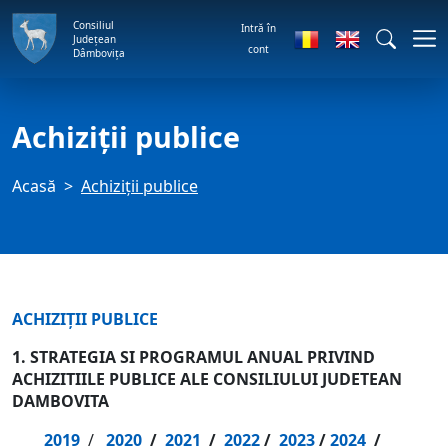
Consiliul
Intră în
Județean
cont
Dâmbovița
Achiziții publice
Acasă
Achiziții publice
ACHIZIȚII PUBLICE
1. STRATEGIA SI PROGRAMUL ANUAL PRIVIND
ACHIZITIILE PUBLICE ALE CONSILIULUI JUDETEAN
DAMBOVITA
2019
/
2020
/
2021
/
2022
/
2023
/
2024
/