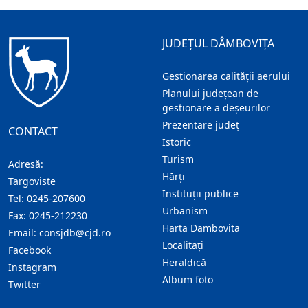
JUDEȚUL DÂMBOVIȚA
Gestionarea calității aerului
Planului județean de
gestionare a deșeurilor
Prezentare judeţ
CONTACT
Istoric
Turism
Adresă:
Hărţi
Targoviste
Instituţii publice
Tel:
0245-207600
Urbanism
Fax:
0245-212230
Harta Dambovita
Email:
consjdb@cjd.ro
Localitaţi
Facebook
Heraldică
Instagram
Album foto
Twitter