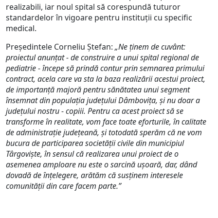
realizabili, iar noul spital să corespundă tuturor
standardelor în vigoare pentru instituții cu specific
medical.
Președintele Corneliu Ștefan:
„Ne ținem de cuvânt:
proiectul anunțat - de construire a unui spital regional de
pediatrie - începe să prindă contur prin semnarea primului
contract, acela care va sta la baza realizării acestui proiect,
de importanță majoră pentru sănătatea unui segment
însemnat din populația județului Dâmbovița, și nu doar a
județului nostru - copiii. Pentru ca acest proiect să se
transforme în realitate, vom face toate eforturile, în calitate
de administrație județeană, și totodată sperăm că ne vom
bucura de participarea societății civile din municipiul
Târgoviște, în sensul că realizarea unui proiect de o
asemenea amploare nu este o sarcină ușoară, dar, dând
dovadă de înțelegere, arătăm că susținem interesele
comunității din care facem parte.”