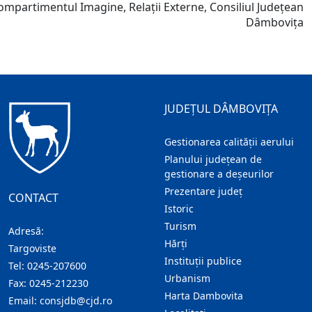
ompartimentul Imagine, Relații Externe, Consiliul Județean
Dâmbovița
JUDEȚUL DÂMBOVIȚA
Gestionarea calității aerului
Planului județean de
gestionare a deșeurilor
Prezentare judeţ
CONTACT
Istoric
Turism
Adresă:
Hărţi
Targoviste
Instituţii publice
Tel:
0245-207600
Urbanism
Fax:
0245-212230
Harta Dambovita
Email:
consjdb@cjd.ro