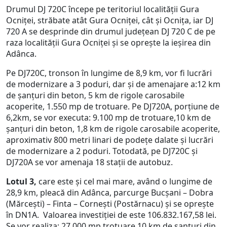
Drumul DJ 720C începe pe teritoriul localității Gura
Ocniței, străbate atât Gura Ocniței, cât și Ocnița, iar DJ
720 A se desprinde din drumul județean DJ 720 C de pe
raza localității Gura Ocniței și se oprește la ieșirea din
Adânca.
Pe DJ720C, tronson în lungime de 8,9 km, vor fi lucrări
de modernizare a 3 poduri, dar și de amenajare a:12 km
de șanțuri din beton, 5 km de rigole carosabile
acoperite, 1.550 mp de trotuare. Pe DJ720A, porțiune de
6,2km, se vor executa: 9.100 mp de trotuare,10 km de
șanțuri din beton, 1,8 km de rigole carosabile acoperite,
aproximativ 800 metri linari de podețe dalate și lucrări
de modernizare a 2 poduri. Totodată, pe DJ720C și
DJ720A se vor amenaja 18 stații de autobuz.
Lotul 3,
care este și cel mai mare, având o lungime de
28,9 km, pleacă din Adânca, parcurge Bucșani – Dobra
(Mărcești) – Finta – Cornești (Postărnacu) și se oprește
în DN1A. Valoarea investiției de este 106.832.167,58 lei.
Se vor realiza: 27.000 mp trotuare,10 km de șanțuri din