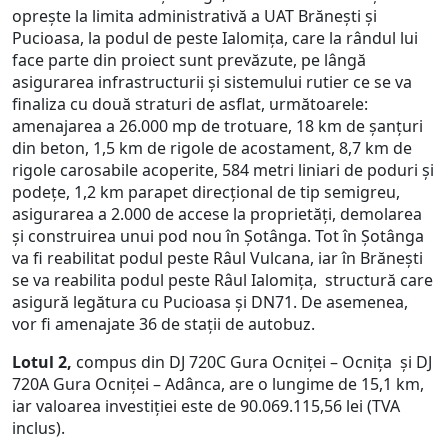
oprește la limita administrativă a UAT Brănești și
Pucioasa, la podul de peste Ialomița, care la rândul lui
face parte din proiect sunt prevăzute, pe lângă
asigurarea infrastructurii și sistemului rutier ce se va
finaliza cu două straturi de asflat, următoarele:
amenajarea a 26.000 mp de trotuare, 18 km de șanțuri
din beton, 1,5 km de rigole de acostament, 8,7 km de
rigole carosabile acoperite, 584 metri liniari de poduri și
podețe, 1,2 km parapet direcțional de tip semigreu,
asigurarea a 2.000 de accese la proprietăți, demolarea
și construirea unui pod nou în Șotânga. Tot în Șotânga
va fi reabilitat podul peste Râul Vulcana, iar în Brănești
se va reabilita podul peste Râul Ialomița, structură care
asigură legătura cu Pucioasa și DN71. De asemenea,
vor fi amenajate 36 de stații de autobuz.
Lotul 2,
compus din DJ 720C Gura Ocniței – Ocnița și DJ
720A Gura Ocniței – Adânca, are o lungime de 15,1 km,
iar valoarea investiției este de 90.069.115,56 lei (TVA
inclus).