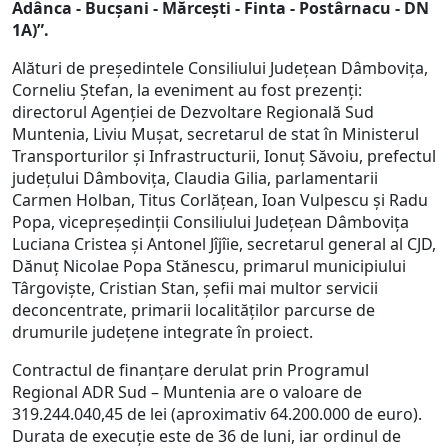
Adânca - Bucșani - Mărcești - Finta - Postârnacu - DN
1A)”.
Alături de președintele Consiliului Județean Dâmbovița,
Corneliu Ștefan, la eveniment au fost prezenți:
directorul Agenției de Dezvoltare Regională Sud
Muntenia, Liviu Mușat, secretarul de stat în Ministerul
Transporturilor și Infrastructurii, Ionuț Săvoiu, prefectul
județului Dâmbovița, Claudia Gilia, parlamentarii
Carmen Holban, Titus Corlățean, Ioan Vulpescu și Radu
Popa, vicepreședinții Consiliului Județean Dâmbovița
Luciana Cristea și Antonel Jîjîie, secretarul general al CJD,
Dănuț Nicolae Popa Stănescu, primarul municipiului
Târgoviște, Cristian Stan, șefii mai multor servicii
deconcentrate, primarii localităților parcurse de
drumurile județene integrate în proiect.
Contractul de finanțare derulat prin Programul
Regional ADR Sud – Muntenia are o valoare de
319.244.040,45 de lei (aproximativ 64.200.000 de euro).
Durata de execuție este de 36 de luni, iar ordinul de