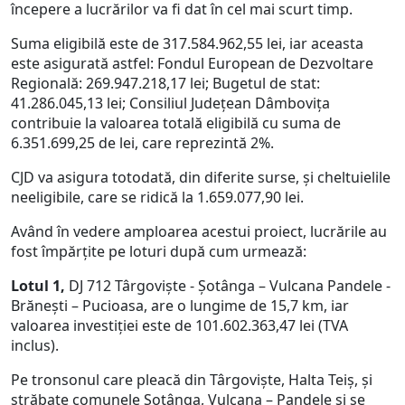
începere a lucrărilor va fi dat în cel mai scurt timp.
Suma eligibilă este de 317.584.962,55 lei, iar aceasta
este asigurată astfel: Fondul European de Dezvoltare
Regională: 269.947.218,17 lei; Bugetul de stat:
41.286.045,13 lei; Consiliul Județean Dâmbovița
contribuie la valoarea totală eligibilă cu suma de
6.351.699,25 de lei, care reprezintă 2%.
CJD va asigura totodată, din diferite surse, și cheltuielile
neeligibile, care se ridică la 1.659.077,90 lei.
Având în vedere amploarea acestui proiect, lucrările au
fost împărțite pe loturi după cum urmează:
Lotul 1,
DJ 712 Târgoviște - Șotânga – Vulcana Pandele -
Brănești – Pucioasa, are o lungime de 15,7 km, iar
valoarea investiției este de 101.602.363,47 lei (TVA
inclus).
Pe tronsonul care pleacă din Târgoviște, Halta Teiș, și
străbate comunele Șotânga, Vulcana – Pandele și se