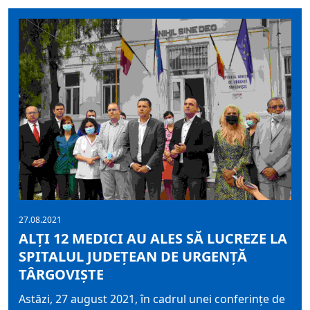
27.08.2021
ALȚI 12 MEDICI AU ALES SĂ LUCREZE LA
SPITALUL JUDEȚEAN DE URGENȚĂ
TÂRGOVIȘTE
Astăzi, 27 august 2021, în cadrul unei conferințe de