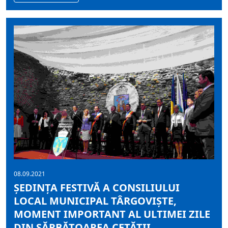
08.09.2021
ȘEDINȚA FESTIVĂ A CONSILIULUI
LOCAL MUNICIPAL TÂRGOVIȘTE,
MOMENT IMPORTANT AL ULTIMEI ZILE
DIN SĂRBĂTOAREA CETĂȚII