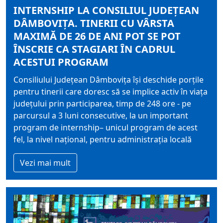
INTERNSHIP LA CONSILIUL JUDEȚEAN
DÂMBOVIȚA. TINERII CU VÂRSTA
MAXIMĂ DE 26 DE ANI POT SE POT
ÎNSCRIE CA STAGIARI ÎN CADRUL
ACESTUI PROGRAM
Consiliului Județean Dâmbovița își deschide porțile
pentru tinerii care doresc să se implice activ în viața
județului prin participarea, timp de 248 ore - pe
parcursul a 3 luni consecutive, la un important
program de internship– unicul program de acest
fel, la nivel național, pentru administrația locală
Vezi mai mult