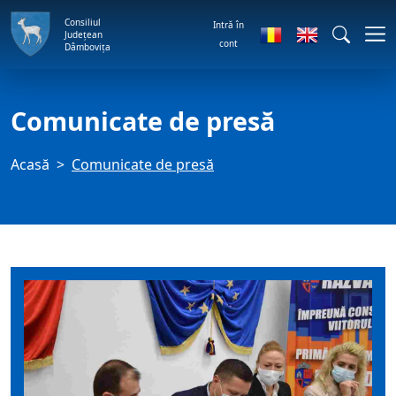
Consiliul
Intră în
Județean
cont
Dâmbovița
Comunicate de presă
Acasă
Comunicate de presă