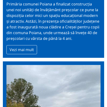
Primăria comunei Poiana a finalizat construcția
unei noi unități de învățământ preșcolar ce pune la
dispoziția celor mici un spațiu educațional modern
și atractiv. Astăzi, în prezența oficialităților județene
a fost inaugurată noua clădire a Creșei pentru copii
din comuna Poiana, unde urmează să învețe 40 de
preșcolari cu vârsta de până la 4 ani.
Vezi mai mult