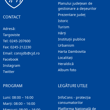
Planului județean de
gestionare a deșeurilor
Prezentare judeţ
CONTACT
Istoric
Turism
Adresă:
Hărţi
Targoviste
Instituţii publice
Tel:
0245-207600
Urbanism
Fax:
0245-212230
Harta Dambovita
Email:
consjdb@cjd.ro
Localitaţi
Facebook
Heraldică
Instagram
Album foto
Twitter
PROGRAM
LEGĂTURI UTILE
Luni: 08:00 – 16:00
InfoCons - protecția
consumatorilor
Marți: 08:00 – 16:00
Platforma Națională de
Miercuri: 08:00 – 16:00