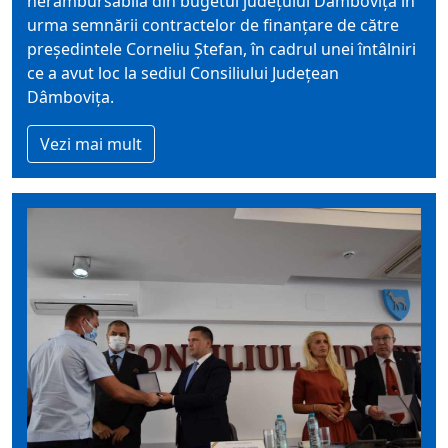
nerambursabilă din bugetul județului Dâmbovița în
urma semnării contractelor de finanțare de către
președintele Corneliu Ștefan, în cadrul unei întâlniri
ce a avut loc la sediul Consiliului Județean
Dâmbovița.
Vezi mai mult