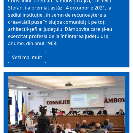
Consiliului Județean Dâmbovița (CJD), Corneliu
Ștefan, i-a premiat astăzi, 4 octombrie 2021, la
sediul instituției, în semn de recunoaștere a
creavității puse în slujba comunității, pe toți
arhitecții-șefi ai județului Dâmbovița care și-au
exercitat profesia de la înființarea județului și
anume, din anul 1968.
Vezi mai mult