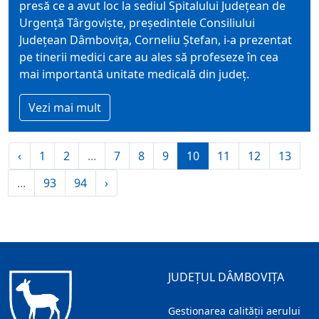
presă ce a avut loc la sediul Spitalului Județean de
Urgență Târgoviște, președintele Consiliului
Județean Dâmbovița, Corneliu Ștefan, i-a prezentat
pe tinerii medici care au ales să profeseze în cea
mai importantă unitate medicală din județ.
Vezi mai mult
‹
1
2
...
7
8
9
10
11
12
13
...
93
94
›
JUDEȚUL DÂMBOVIȚA
Gestionarea calității aerului