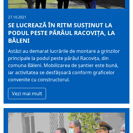
27.10.2021
SE LUCREAZĂ ÎN RITM SUSȚINUT LA
PODUL PESTE PÂRÂUL RACOVIȚA, LA
BĂLENI
Astăzi au demarat lucrările de montare a grinzilor
principale la podul peste pârâul Racovița, din
comuna Băleni. Mobilizarea de șantier este bună,
iar activitatea se desfășoară conform graficelor
convenite cu constructorul.
Vezi mai mult