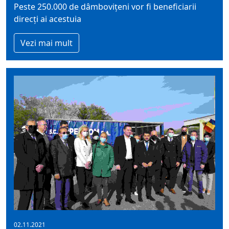
Peste 250.000 de dâmbovițeni vor fi beneficiarii
direcți ai acestuia
Vezi mai mult
02.11.2021