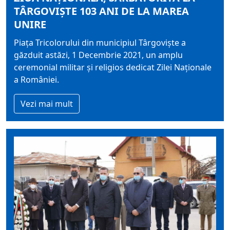
TÂRGOVIȘTE 103 ANI DE LA MAREA
UNIRE
Piața Tricolorului din municipiul Târgoviște a
găzduit astăzi, 1 Decembrie 2021, un amplu
ceremonial militar și religios dedicat Zilei Naționale
a României.
Vezi mai mult