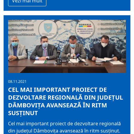
Vezi mai mult
08.11.2021
CEL MAI IMPORTANT PROIECT DE
DEZVOLTARE REGIONALĂ DIN JUDEȚUL
DÂMBOVIȚA AVANSEAZĂ ÎN RITM
SUSȚINUT
Cel mai important proiect de dezvoltare regională
din județul Dâmbovița avansează în ritm susținut.