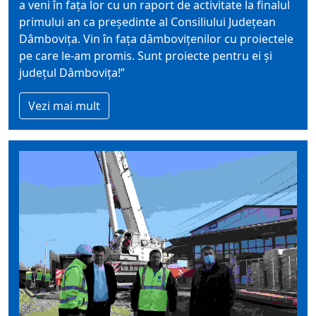
a veni în fața lor cu un raport de activitate la finalul
primului an ca președinte al Consiliului Județean
Dâmbovița. Vin în fața dâmbovițenilor cu proiectele
pe care le-am promis. Sunt proiecte pentru ei și
județul Dâmbovița!”
Vezi mai mult