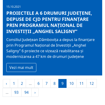
15.10.2021
PROIECTELE A 6 DRUMURI JUDEȚENE,
DEPUSE DE CJD PENTRU FINANȚARE
PRIN PROGRAMUL NAȚIONAL DE
INVESTIȚII „ANGHEL SALIGNY”
Consiliul Județean Dâmbovița a depus la finanțare
prin Programul Național de Investiții „Anghel
Saligny” 6 proiecte ce vizează reabilitarea și
modernizarea a 47 km de drumuri județene
Vezi mai mult
‹
1
2
...
6
7
8
9
10
11
12
...
93
94
›