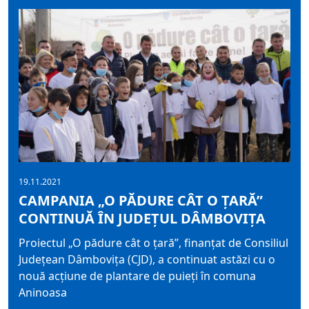
19.11.2021
CAMPANIA „O PĂDURE CÂT O ȚARĂ”
CONTINUĂ ÎN JUDEȚUL DÂMBOVIȚA
Proiectul „O pădure cât o țară”, finanțat de Consiliul
Județean Dâmbovița (CJD), a continuat astăzi cu o
nouă acțiune de plantare de puieți în comuna
Aninoasa