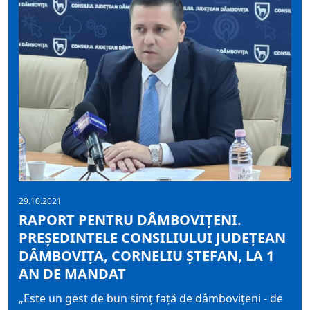
29.10.2021
RAPORT PENTRU DÂMBOVIȚENI.
PREȘEDINTELE CONSILIULUI JUDEȚEAN
DÂMBOVIȚA, CORNELIU ȘTEFAN, LA 1
AN DE MANDAT
„Este un gest de bun simț față de dâmbovițeni - de