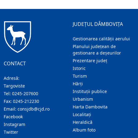
JUDEȚUL DÂMBOVIȚA
Gestionarea calității aerului
Planului județean de
gestionare a deșeurilor
Prezentare judeţ
CONTACT
Istoric
Turism
Adresă:
Hărţi
Targoviste
Instituţii publice
Tel:
0245-207600
Urbanism
Fax:
0245-212230
Harta Dambovita
Email:
consjdb@cjd.ro
Localitaţi
Facebook
Heraldică
Instagram
Album foto
Twitter