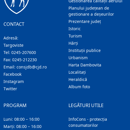
Gestionarea calității aerului
Planului județean de
gestionare a deșeurilor
Prezentare judeţ
CONTACT
Istoric
Turism
Adresă:
Hărţi
Targoviste
Instituţii publice
Tel:
0245-207600
Urbanism
Fax:
0245-212230
Harta Dambovita
Email:
consjdb@cjd.ro
Localitaţi
Facebook
Heraldică
Instagram
Album foto
Twitter
PROGRAM
LEGĂTURI UTILE
Luni: 08:00 – 16:00
InfoCons - protecția
consumatorilor
Marți: 08:00 – 16:00