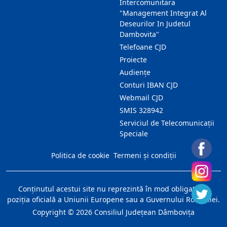
Intercomunitara
"Management Integrat Al
Deseurilor In Judetul
Dambovita"
Telefoane CJD
Proiecte
Audienţe
Conturi IBAN CJD
Webmail CJD
SMIS 328942
Serviciul de Telecomunicații
Speciale
Politica de cookie
Termeni și condiții
Conţinutul acestui site nu reprezintă în mod obligatoriu
poziţia oficială a Uniunii Europene sau a Guvernului României.
Copyright ©
2026
Consiliul Judeţean Dâmboviţa