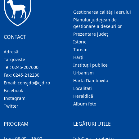
Gestionarea calității aerului
Planului județean de
gestionare a deșeurilor
Prezentare judeţ
CONTACT
Istoric
Turism
Adresă:
Hărţi
Targoviste
Instituţii publice
Tel:
0245-207600
Urbanism
Fax:
0245-212230
Harta Dambovita
Email:
consjdb@cjd.ro
Localitaţi
Facebook
Heraldică
Instagram
Album foto
Twitter
PROGRAM
LEGĂTURI UTILE
Luni: 08:00 – 16:00
InfoCons - protecția