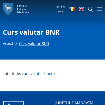
Consiliul
Intră în
Județean
cont
Dâmbovița
Curs valutar BNR
Acasă
Curs valutar BNR
oferit de:
curs-valutar-bnr.ro
JUDEȚUL DÂMBOVIȚA