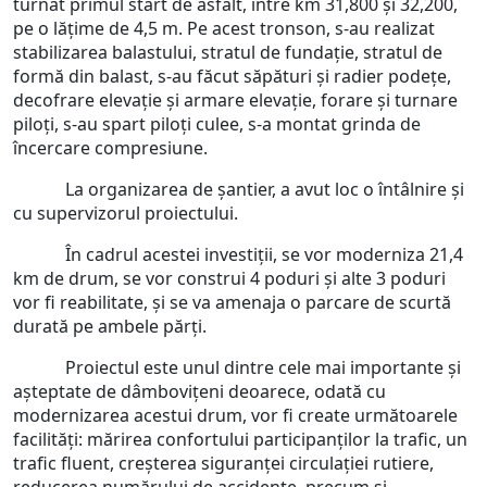
turnat primul start de asfalt, între km 31,800 și 32,200,
pe o lățime de 4,5 m. Pe acest tronson, s-au realizat
stabilizarea balastului, stratul de fundație, stratul de
formă din balast, s-au făcut săpături și radier podețe,
decofrare elevație și armare elevație, forare și turnare
piloți, s-au spart piloți culee, s-a montat grinda de
încercare compresiune.
La organizarea de șantier, a avut loc o întâlnire și
cu supervizorul proiectului.
În cadrul acestei investiții, se vor moderniza 21,4
km de drum, se vor construi 4 poduri și alte 3 poduri
vor fi reabilitate, și se va amenaja o parcare de scurtă
durată pe ambele părți.
Proiectul este unul dintre cele mai importante și
așteptate de dâmbovițeni deoarece, odată cu
modernizarea acestui drum, vor fi create următoarele
facilități: mărirea confortului participanților la trafic, un
trafic fluent, creșterea siguranței circulației rutiere,