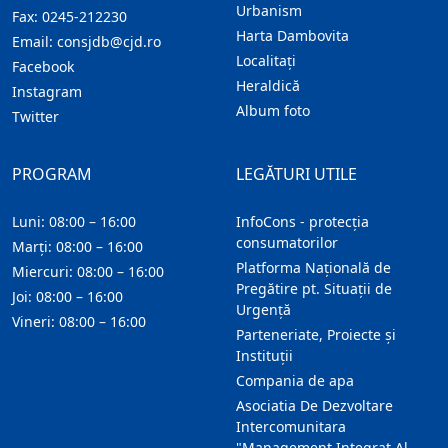
Urbanism
Fax:
0245-212230
Harta Dambovita
Email:
consjdb@cjd.ro
Localitaţi
Facebook
Heraldică
Instagram
Album foto
Twitter
PROGRAM
LEGĂTURI UTILE
Luni: 08:00 – 16:00
InfoCons - protecția
consumatorilor
Marți: 08:00 – 16:00
Platforma Națională de
Miercuri: 08:00 – 16:00
Pregătire pt. Situații de
Joi: 08:00 – 16:00
Urgență
Vineri: 08:00 – 16:00
Parteneriate, Proiecte și
Instituții
Compania de apa
Asociatia De Dezvoltare
Intercomunitara
"Management Integrat Al