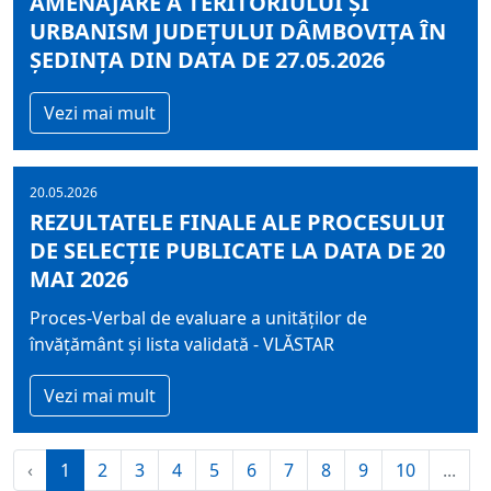
AMENAJARE A TERITORIULUI ȘI
URBANISM JUDEȚULUI DÂMBOVIȚA ÎN
ȘEDINȚA DIN DATA DE 27.05.2026
Vezi mai mult
20.05.2026
REZULTATELE FINALE ALE PROCESULUI
DE SELECȚIE PUBLICATE LA DATA DE 20
MAI 2026
Proces-Verbal de evaluare a unităților de
învățământ și lista validată - VLĂSTAR
Vezi mai mult
‹
1
2
3
4
5
6
7
8
9
10
...