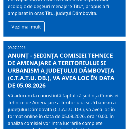
ecologic de deșeuri menajere Titu”, propus a fi
amplasat in oraș Titu, județul Dâmbovița.
Vezi mai mult
09.07.2026
ANUNȚ - ȘEDINȚA COMISIEI TEHNICE
DE AMENAJARE A TERITORIULUI ȘI
URBANISM A JUDEȚULUI DÂMBOVIȚA
(C.T.A.T.U. DB.), VA AVEA LOC ÎN DATA
DE 05.08.2026
Vă aducem la cunostință faptul că ședința Comisiei
Tehnice de Amenajare a Teritoriului și Urbanism a
județului Dâmbovița (C.T.A.T.U. DB.), va avea loc în
format online în data de 05.08.2026, ora 10.00. În
analiza comisiei vor intra lucrările complete