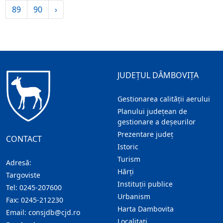
89
90
›
JUDEȚUL DÂMBOVIȚA
Gestionarea calității aerului
Planului județean de
gestionare a deșeurilor
Prezentare judeţ
CONTACT
Istoric
Turism
Adresă:
Hărţi
Targoviste
Instituţii publice
Tel:
0245-207600
Urbanism
Fax:
0245-212230
Harta Dambovita
Email:
consjdb@cjd.ro
Localitaţi