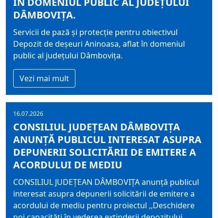
ÎN DOMENIUL PUBLIC AL JUDEȚULUI
DÂMBOVIȚA.
Servicii de pază și protecție pentru obiectivul
Depozit de deșeuri Aninoasa, aflat în domeniul
public al județului Dâmbovița.
Vezi mai mult
16.07.2026
CONSILIUL JUDEȚEAN DÂMBOVIȚA
ANUNȚĂ PUBLICUL INTERESAT ASUPRA
DEPUNERII SOLICITĂRII DE EMITERE A
ACORDULUI DE MEDIU
CONSILIUL JUDEȚEAN DÂMBOVIȚA anunță publicul
interesat asupra depunerii solicitării de emitere a
acordului de mediu pentru proiectul ,,Deschidere
noi capacități în vederea extinderii depozitului