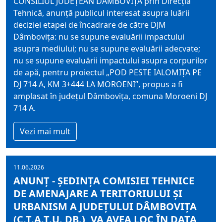
CONSILIUL JUDEŢEAN DÂMBOVIŢA prin Direcția
Tehnică, anunţă publicul interesat asupra luării
deciziei etapei de încadrare de către DJM
Dâmbovița: nu se supune evaluării impactului
asupra mediului; nu se supune evaluării adecvate;
nu se supune evaluării impactului asupra corpurilor
de apă, pentru proiectul „POD PESTE IALOMIȚA PE
DJ 714 A, KM 3+444 LA MOROENI”, propus a fi
amplasat în judeţul Dâmboviţa, comuna Moroeni DJ
714 A.
Vezi mai mult
11.06.2026
ANUNȚ - ȘEDINȚA COMISIEI TEHNICE
DE AMENAJARE A TERITORIULUI ȘI
URBANISM A JUDEȚULUI DÂMBOVIȚA
(C.T.A.T.U. DB.), VA AVEA LOC ÎN DATA