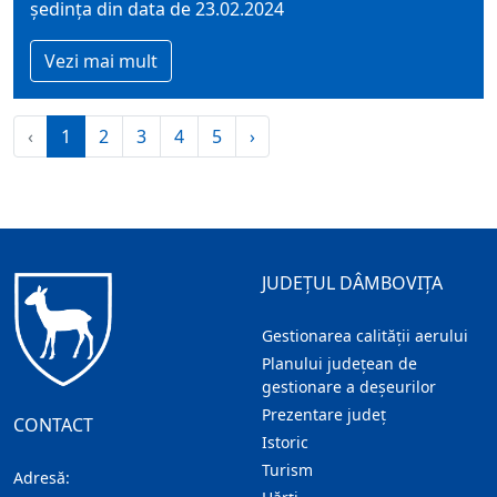
şedinţa din data de 23.02.2024
Vezi mai mult
‹
1
2
3
4
5
›
JUDEȚUL DÂMBOVIȚA
Gestionarea calității aerului
Planului județean de
gestionare a deșeurilor
Prezentare judeţ
CONTACT
Istoric
Turism
Adresă: