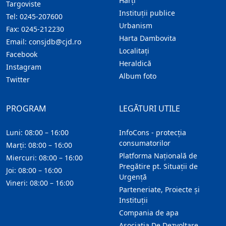
Hărţi
Targoviste
Instituţii publice
Tel:
0245-207600
Urbanism
Fax:
0245-212230
Harta Dambovita
Email:
consjdb@cjd.ro
Localitaţi
Facebook
Heraldică
Instagram
Album foto
Twitter
PROGRAM
LEGĂTURI UTILE
Luni: 08:00 – 16:00
InfoCons - protecția
consumatorilor
Marți: 08:00 – 16:00
Platforma Națională de
Miercuri: 08:00 – 16:00
Pregătire pt. Situații de
Joi: 08:00 – 16:00
Urgență
Vineri: 08:00 – 16:00
Parteneriate, Proiecte și
Instituții
Compania de apa
Asociatia De Dezvoltare