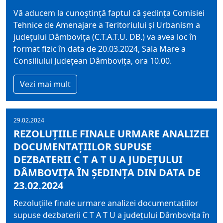
Vă aducem la cunoştinţă faptul că şedinţa Comisiei
Tehnice de Amenajare a Teritoriului şi Urbanism a
judeţului Dâmboviţa (C.T.A.T.U. DB.) va avea loc în
format fizic în data de 20.03.2024, Sala Mare a
Consiliului Judeţean Dâmboviţa, ora 10.00.
Vezi mai mult
29.02.2024
REZOLUŢIILE FINALE URMARE ANALIZEI
DOCUMENTAŢIILOR SUPUSE
DEZBATERII C T A T U A JUDEŢULUI
DÂMBOVIȚA ÎN ŞEDINŢA DIN DATA DE
23.02.2024
Rezoluţiile finale urmare analizei documentaţiilor
supuse dezbaterii C T A T U a judeţului Dâmbovița în