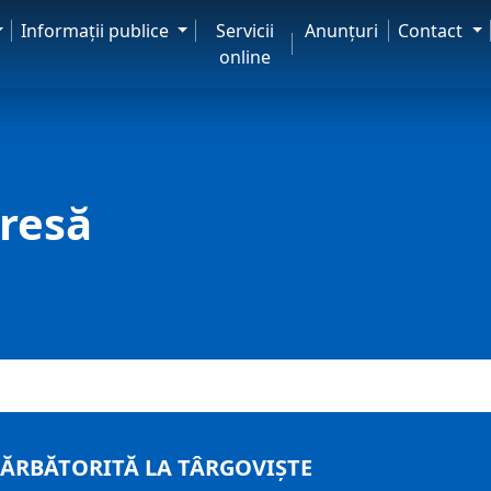
Informaţii publice
Servicii
Anunţuri
Contact
online
resă
SĂRBĂTORITĂ LA TÂRGOVIŞTE