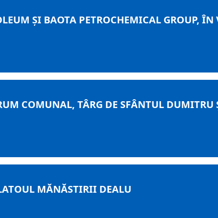
LEUM ŞI BAOTA PETROCHEMICAL GROUP, ÎN V
RUM COMUNAL, TÂRG DE SFÂNTUL DUMITRU 
PLATOUL MĂNĂSTIRII DEALU