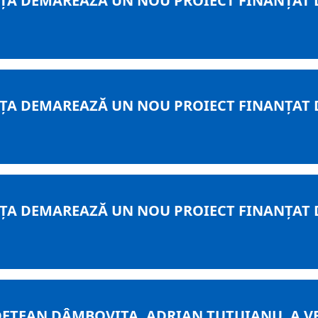
ȚA DEMAREAZĂ UN NOU PROIECT FINANȚAT 
ȚA DEMAREAZĂ UN NOU PROIECT FINANȚAT 
ȚA DEMAREAZĂ UN NOU PROIECT FINANȚAT 
DEŢEAN DÂMBOVIŢA, ADRIAN ŢUŢUIANU, A V