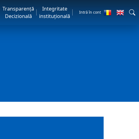
Transparență
Integritate
Intră în cont
Decizională
instituțională