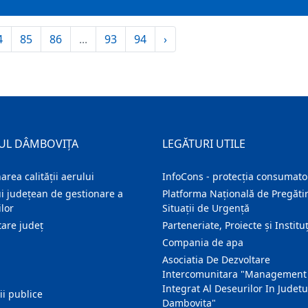
4
85
86
...
93
94
›
UL DÂMBOVIȚA
LEGĂTURI UTILE
area calității aerului
InfoCons - protecția consumator
i județean de gestionare a
Platforma Națională de Pregătir
lor
Situații de Urgență
are judeţ
Parteneriate, Proiecte și Instituț
Compania de apa
Asociatia De Dezvoltare
Intercomunitara "Management
Integrat Al Deseurilor In Judetu
ţii publice
Dambovita"