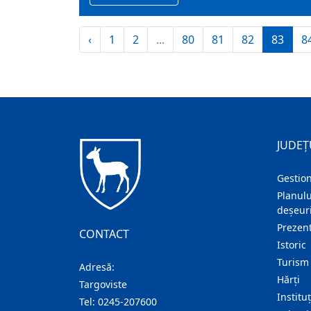
‹
1
2
...
80
81
82
83
8
JUDEȚ
Gestion
Planulu
deșeuri
Prezent
CONTACT
Istoric
Turism
Adresă:
Hărţi
Targoviste
Institu
Tel:
0245-207600