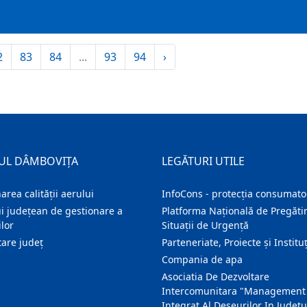
2
83
84
...
93
94
›
UL DÂMBOVIȚA
LEGĂTURI UTILE
area calității aerului
InfoCons - protecția consumator
i județean de gestionare a
Platforma Națională de Pregătir
lor
Situații de Urgență
are judeţ
Parteneriate, Proiecte și Instituț
Compania de apa
Asociatia De Dezvoltare
Intercomunitara "Management
Integrat Al Deseurilor In Judetu