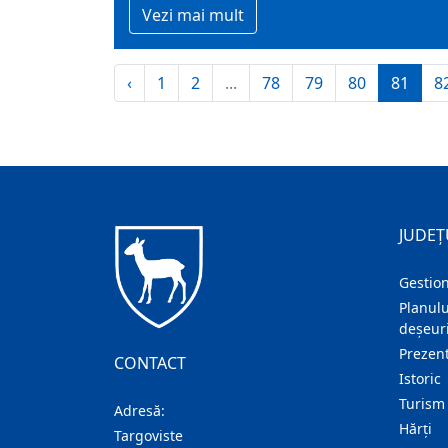
Vezi mai mult
‹
1
2
...
78
79
80
81
8
JUDEȚ
Gestion
Planulu
deșeuri
Prezent
CONTACT
Istoric
Turism
Adresă:
Hărţi
Targoviste