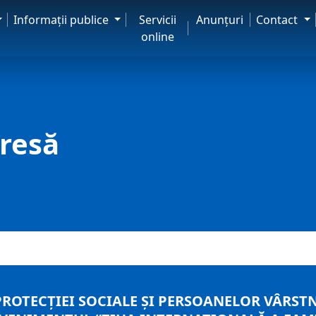
Informaţii publice
Servicii
Anunţuri
Contact
online
resă
 PROTECŢIEI SOCIALE ŞI PERSOANELOR VÂR