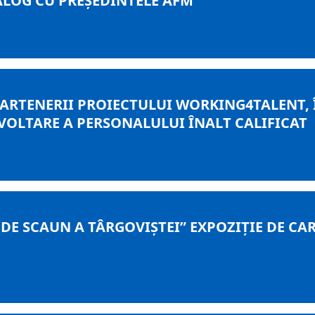
ALOG CU PREŞEDINTELE AFM
PARTENERII PROIECTULUI WORKING4TALENT, Î
ZVOLTARE A PERSONALULUI ÎNALT CALIFICAT
A DE SCAUN A TÂRGOVIŞTEI” EXPOZIŢIE DE 