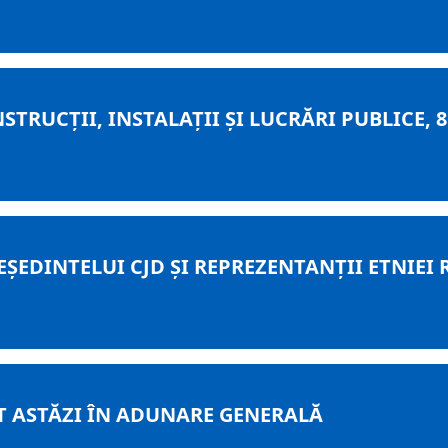
UCȚII, INSTALAȚII ȘI LUCRĂRI PUBLICE, 8 –
EȘEDINTELUI CJD ȘI REPREZENTANȚII ETNIE
T ASTĂZI ÎN ADUNARE GENERALĂ