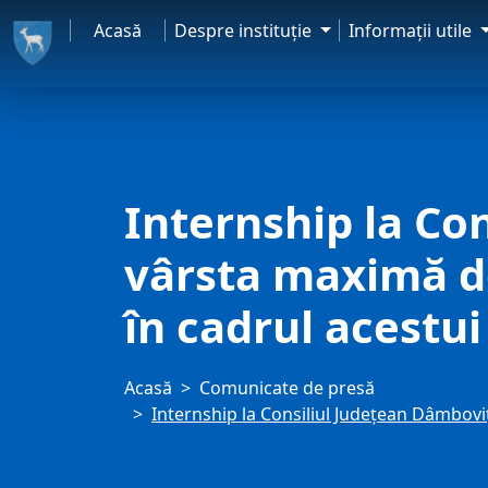
Acasă
Despre instituţie
Informaţii utile
Internship la Con
vârsta maximă de 
în cadrul acestu
Acasă
Comunicate de presă
Internship la Consiliul Județean Dâmboviț