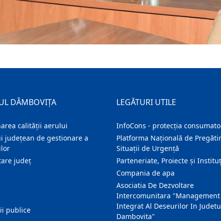
UL DÂMBOVIȚA
LEGĂTURI UTILE
area calității aerului
InfoCons - protecția consumator
i județean de gestionare a
Platforma Națională de Pregătir
lor
Situații de Urgență
are judeţ
Parteneriate, Proiecte și Instituț
Compania de apa
Asociatia De Dezvoltare
Intercomunitara "Management
Integrat Al Deseurilor In Judetu
ţii publice
Dambovita"