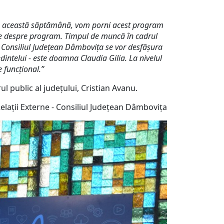
 În această săptămână, vom porni acest program
ele despre program. Timpul de muncă în cadrul
la Consiliul Județean Dâmbovița se vor desfășura
dintelui - este doamna Claudia Gilia. La nivelul
e funcțional.”
tulrul public al județului, Cristian Avanu.
lații Externe - Consiliul Județean Dâmbovița