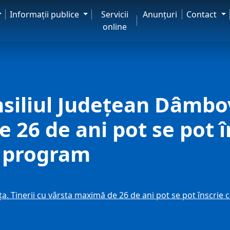
Informaţii publice
Servicii
Anunţuri
Contact
online
siliul Județean Dâmbov
26 de ani pot se pot în
i program
a. Tinerii cu vârsta maximă de 26 de ani pot se pot înscrie 