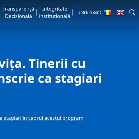
Transparență
Integritate
Intră în cont
Decizională
instituțională
ița. Tinerii cu
scrie ca stagiari
ca stagiari în cadrul acestui program