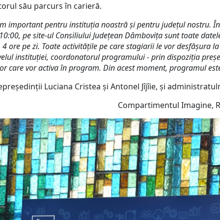
itorul său parcurs în carieră.
m important pentru instituția noastră și pentru județul nostru.
 10:00, pe site-ul Consiliului Județean Dâmbovița sunt toate dat
 ore pe zi. Toate activitățile pe care stagiarii le vor desfășura 
lul instituției, coordonatorul programului - prin dispoziția preșe
i celor care vor activa în program. Din acest moment, programul est
epreședinții Luciana Cristea și Antonel Jîjîie, și administra
Compartimentul Imagine, Re