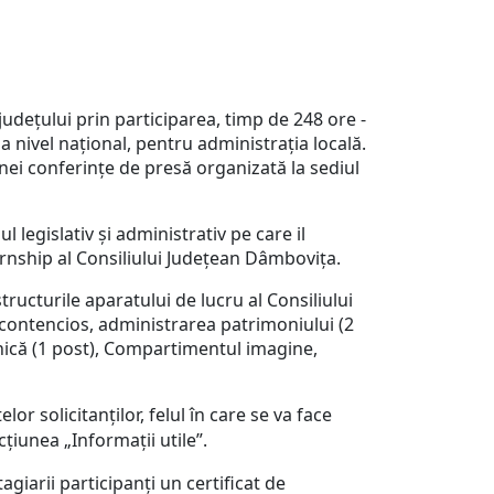
județului prin participarea, timp de 248 ore -
 nivel național, pentru administrația locală.
nei conferințe de presă organizată la sediul
legislativ și administrativ pe care il
ernship al Consiliului Județean Dâmbovița.
structurile aparatului de lucru al Consiliului
 contencios, administrarea patrimoniului (2
ehnică (1 post), Compartimentul imagine,
r solicitanților, felul în care se va face
ecțiunea „Informații utile”.
agiarii participanți un certificat de