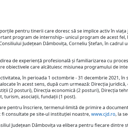
rțile pentru tinerii care doresc să se implice activ în viața 
ortant program de internship– unicul program de acest fel, la
 Consiliului Județean Dâmbovița, Corneliu Ștefan, în cadrul u
irea de experiență profesională și familiarizarea cu procesul 
ntre obiectivele care alcătuiesc misiunea programului de int
a activitatea, în perioada 1 octombrie - 31 decembrie 2021, în 
alocate în acest sens, după cum urmează: Direcția juridică,
stiții (2 posturi), Direcția economică (2 posturi), Direcția t
t, turism, asociații, fundații (1 post).
are pentru înscriere, termenul-limită de primire a documentelo
fi consultate pe site-ul instituției noastre,
www.cjd.ro
, la s
nsiliul Județean Dâmbovița va elibera pentru fiecare dintre st