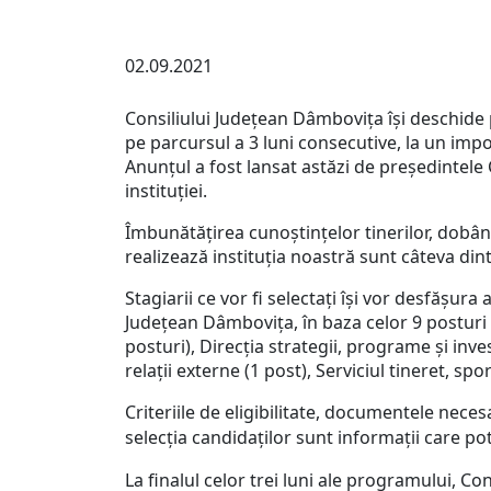
02.09.2021
Consiliului Județean Dâmbovița își deschide po
pe parcursul a 3 luni consecutive, la un imp
Anunțul a fost lansat astăzi de președintele
instituției.
Îmbunătățirea cunoștințelor tinerilor, dobând
realizează instituția noastră sunt câteva di
Stagiarii ce vor fi selectați își vor desfășur
Județean Dâmbovița, în baza celor 9 posturi 
posturi), Direcția strategii, programe și inve
relații externe (1 post), Serviciul tineret, spor
Criteriile de eligibilitate, documentele neces
selecția candidaților sunt informații care pot 
La finalul celor trei luni ale programului, Co