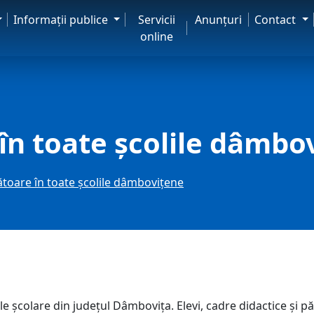
Informaţii publice
Servicii
Anunţuri
Contact
online
 în toate școlile dâmbo
ătoare în toate școlile dâmbovițene
colare din județul Dâmbovița. Elevi, cadre didactice și păr