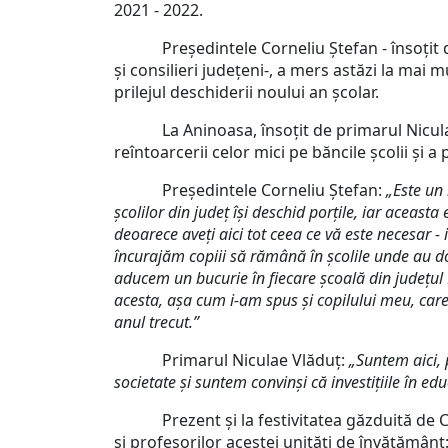
2021 - 2022.
Președintele Corneliu Ștefan - însoțit de 
și consilieri județeni-, a mers astăzi la mai m
prilejul deschiderii noului an școlar.
La Aninoasa, însoțit de primarul Niculae Vl
reîntoarcerii celor mici pe băncile școlii și a 
Președintele Corneliu Ștefan:
„Este un
școlilor din județ își deschid porțile, iar aceast
deoarece aveți aici tot ceea ce vă este necesar - 
încurajăm copiii să rămână în școlile unde au dom
aducem un bucurie în fiecare școală din județul D
acesta, așa cum i-am spus și copilului meu, care
anul trecut.”
Primarul Niculae Vlăduț:
„Suntem aici,
societate și suntem convinși că investițiile în edu
Prezent și la festivitatea găzduită de Cole
și profesorilor acestei unități de învățământ