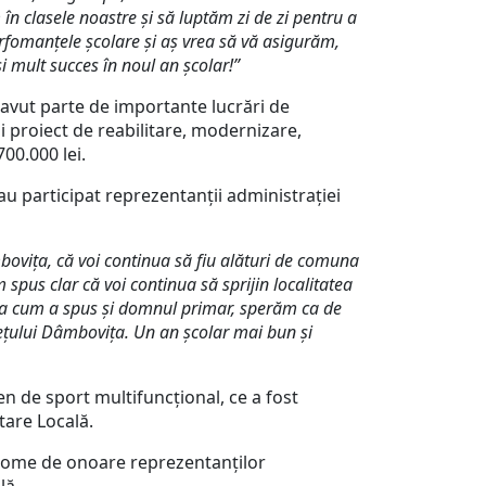
în clasele noastre și să luptăm zi de zi pentru a
erfomanțele școlare și aș vrea să vă asigurăm,
i mult succes în noul an școlar!”
avut parte de importante lucrări de
ui proiect de reabilitare, modernizare,
00.000 lei.
 participat reprezentanții administrației
mbovița, că voi continua să fiu alături de comuna
pus clar că voi continua să sprijin localitatea
Așa cum a spus și domnul primar, sperăm ca de
dețului Dâmbovița. Un an școlar mai bun și
 de sport multifuncțional, ce a fost
tare Locală.
me de onoare reprezentanților