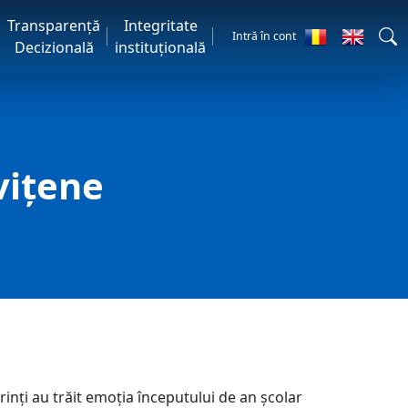
Transparență
Integritate
Intră în cont
Decizională
instituțională
vițene
inți au trăit emoția începutului de an școlar