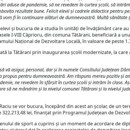
ări aduse de pandemie, să ne revedem în curtea școlii, să intrăm 
ovița rezultate bune. Felicit elevii și cadrele didactice pentru p
că vom fi în continuare alături de dumnevoastră. Multă sănătate ș
i și bucuria de a studia în unități de învățământ care au 
lasele I-VIII Căprioru, din comuna Tătărani, beneficiară a un
amului Național de Dezvoltare Locală, în valoare de peste 1.7
a Tătărani prin inaugurarea școlii modernizate, la care au
 să vă asigur, personal, dar și în numele Consiliului Județean Dâ
-a propus pentru dumneavoastră. Am răspuns mereu pozitiv și am s
ie, ne revedem în sfârșit în curtea școlii și intrăm în clase. 
re să ne mândrim și la nivelul comunei Tătărani și la nivelul ju
u se vor bucura, începând din acest an școlar, de un teren
e 322.213,48 lei, finanțat prin Programul Județean de Dezvol
de sport a cuprins și un moment de acordare de diplo