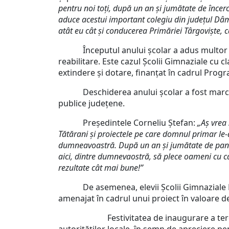
pentru noi toți, după un an și jumătate de încerc
aduce acestui important colegiu din județul Dâmb
atât eu cât și conducerea Primăriei Târgoviște, 
Începutul anului școlar a adus multor elev
reabilitare. Este cazul Școlii Gimnaziale cu c
extindere și dotare, finanțat în cadrul Progr
Deschiderea anului școlar a fost marcată l
publice județene.
Președintele Corneliu Ștefan:
„Aș vrea
Tătărani și proiectele pe care domnul primar le
dumneavoastră. După un an și jumătate de pandem
aici, dintre dumnevaostră, să plece oameni cu ca
rezultate cât mai bune!”
De asemenea, elevii Școlii Gimnaziale Raci
amenajat în cadrul unui proiect în valoare d
Festivitatea de inaugurare a terenului 