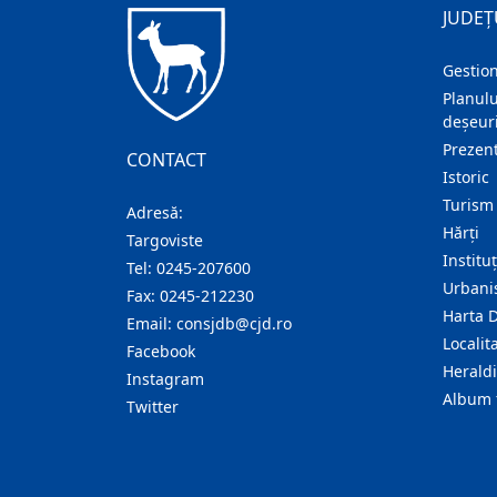
JUDEȚ
Gestion
Planulu
deșeuri
Prezent
CONTACT
Istoric
Turism
Adresă:
Hărţi
Targoviste
Institu
Tel:
0245-207600
Urban
Fax:
0245-212230
Harta 
Email:
consjdb@cjd.ro
Localita
Facebook
Herald
Instagram
Album 
Twitter