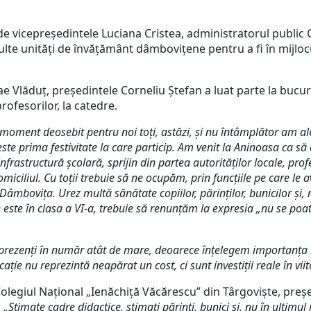
vicepreședintele Luciana Cristea, administratorul public 
ulte unități de învățământ dâmbovițene pentru a fi în mijlocul 
ăduț, președintele Corneliu Ștefan a luat parte la bucuria 
profesorilor, la catedre.
 moment deosebit pentru noi toți, astăzi, și nu întâmplător am a
a este prima festivitate la care particip. Am venit la Aninoasa ca 
infrastructură școlară, sprijin din partea autorităților locale, pro
iciliul. Cu toții trebuie să ne ocupăm, prin funcțiile pe care le
âmbovița. Urez multă sănătate copiilor, părinților, bunicilor și, 
 este în clasa a VI-a, trebuie să renunțăm la expresia „nu se poat
 prezenți în număr atât de mare, deoarece înțelegem importanța 
cație nu reprezintă neapărat un cost, ci sunt investiții reale în vii
giul Național „Ienăchiță Văcărescu” din Târgoviște, președ
:
„Stimate cadre didactice, stimați părinți, bunici și, nu în ultim