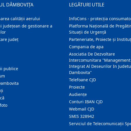
UL DÂMBOVIȚA
LEGĂTURI UTILE
area calității aerului
InfoCons - protecția consumator
i județean de gestionare a
Platforma Națională de Pregătir
lor
Situații de Urgență
are judeţ
Parteneriate, Proiecte și Instituț
Compania de apa
Asociatia De Dezvoltare
Intercomunitara "Management
Integrat Al Deseurilor In Judetu
ţii publice
Dambovita"
ism
Telefoane CJD
Dambovita
Proiecte
ţi
Audienţe
ică
Conturi IBAN CJD
foto
Webmail CJD
SMIS 328942
Serviciul de Telecomunicații Sp