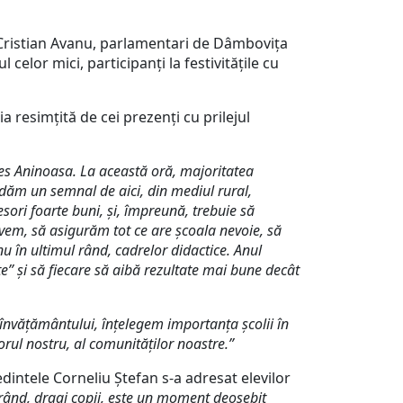
Cristian Avanu, parlamentari de Dâmbovița
celor mici, participanți la festivitățile cu
resimțită de cei prezenți cu prilejul
les Aninoasa. La această oră, majoritatea
să dăm un semnal de aici, din mediul rural,
fesori foarte buni, și, împreună, trebuie să
 avem, să asigurăm tot ce are școala nevoie, să
nu în ultimul rând, cadrelor didactice. Anul
e” și să fiecare să aibă rezultate mai bune decât
învățământului, înțelegem importanța școlii în
torul nostru, al comunităților noastre.”
intele Corneliu Ștefan s-a adresat elevilor
ul rând, dragi copii, este un moment deosebit