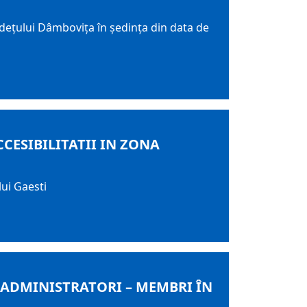
udeţului Dâmboviţa în şedinţa din data de
CESIBILITATII IN ZONA
lui Gaesti
E ADMINISTRATORI – MEMBRI ÎN
.