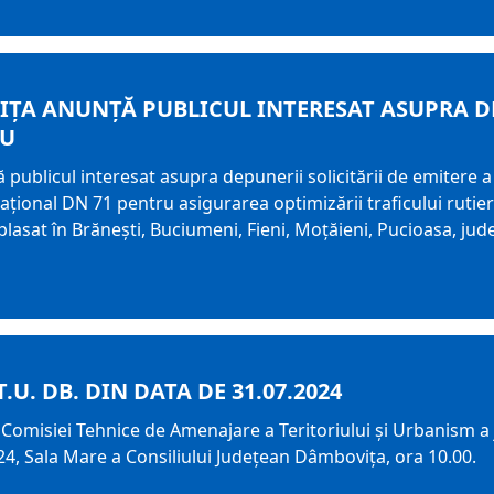
ŢA ANUNŢĂ PUBLICUL INTERESAT ASUPRA DE
IU
licul interesat asupra depunerii solicitării de emitere a
ional DN 71 pentru asigurarea optimizării traficului rutier ș
plasat în Brănești, Buciumeni, Fieni, Moțăieni, Pucioasa, ju
.U. DB. DIN DATA DE 31.07.2024
Comisiei Tehnice de Amenajare a Teritoriului şi Urbanism a j
024, Sala Mare a Consiliului Judeţean Dâmboviţa, ora 10.00.