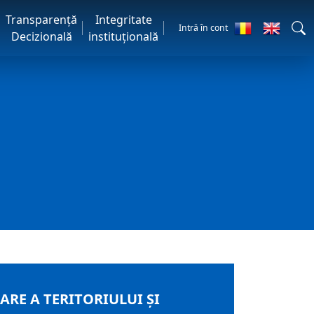
Transparență
Integritate
Intră în cont
Decizională
instituțională
RE A TERITORIULUI ŞI