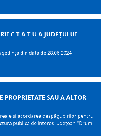
I C T A T U A JUDEŢULUI
n şedinţa din data de 28.06.2024
DE PROPRIETATE SAU A ALTOR
i reale şi acordarea despăgubirilor pentru
uctură publică de interes judeţean "Drum