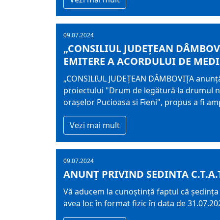
09.07.2024
„CONSILIUL JUDEŢEAN DÂMBOVI
EMITERE A ACORDULUI DE MED
„CONSILIUL JUDEŢEAN DÂMBOVIŢA anunţă pub
proiectului "Drum de legătură la drumul naț
orașelor Pucioasa si Fieni", propus a fi am
Vezi mai mult
09.07.2024
ANUNȚ PRIVIND SEDINTA C.T.A.T
Vă aducem la cunoştinţă faptul că şedinţa 
avea loc în format fizic în data de 31.07.2