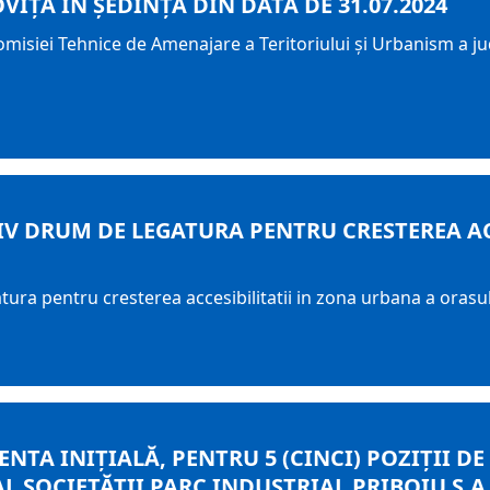
ŢA ÎN ŞEDINŢA DIN DATA DE 31.07.2024
omisiei Tehnice de Amenajare a Teritoriului şi Urbanism a j
IV DRUM DE LEGATURA PENTRU CRESTEREA AC
tura pentru cresterea accesibilitatii in zona urbana a orasu
NTA INIȚIALĂ, PENTRU 5 (CINCI) POZIȚII D
L SOCIETĂȚII PARC INDUSTRIAL PRIBOIU S.A