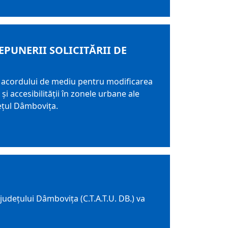
PUNERII SOLICITĂRII DE
 acordului de mediu pentru modificarea
i accesibilității în zonele urbane ale
dețul Dâmbovița.
udeţului Dâmboviţa (C.T.A.T.U. DB.) va