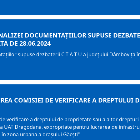
ALIZEI DOCUMENTAŢIILOR SUPUSE DEZBATERI
A DE 28.06.2024
taţiilor supuse dezbaterii C T A T U a judeţului Dâmbovița î
REA COMISIEI DE VERIFICARE A DREPTULUI 
de verificare a dreptului de proprietate sau a altor dreptur
raza UAT Dragodana, expropriate pentru lucrarea de infrastr
i în zona urbana a oraşului Găcşti"