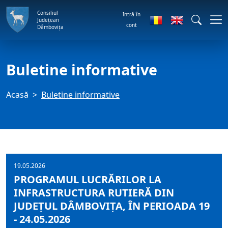
Consiliul
Intră în
Județean
cont
Dâmbovița
Buletine informative
Acasă
Buletine informative
19.05.2026
PROGRAMUL LUCRĂRILOR LA
INFRASTRUCTURA RUTIERĂ DIN
JUDEȚUL DÂMBOVIȚA, ÎN PERIOADA 19
- 24.05.2026