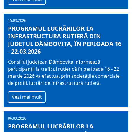
15.03.2026
PROGRAMUL LUCRĂRILOR LA
INFRASTRUCTURA RUTIERĂ DIN
JUDEȚUL DÂMBOVIȚA, ÎN PERIOADA 16
- 22.03.2026
Consiliul Judeţean Dâmboviţa informează
participanţii la traficul rutier că în perioada 16 - 22
martie 2026 va efectua, prin societățile comerciale
de profil, lucrări de infrastructură rutieră.
Vezi mai mult
06.03.2026
PROGRAMUL LUCRĂRILOR LA