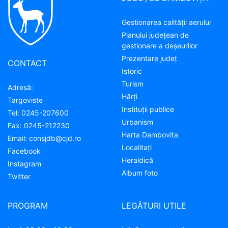
Gestionarea calității aerului
Planului județean de
gestionare a deșeurilor
Prezentare judeţ
CONTACT
Istoric
Turism
Adresă:
Hărţi
Targoviste
Instituţii publice
Tel:
0245-207600
Urbanism
Fax:
0245-212230
Harta Dambovita
Email:
consjdb@cjd.ro
Localitaţi
Facebook
Heraldică
Instagram
Album foto
Twitter
PROGRAM
LEGĂTURI UTILE