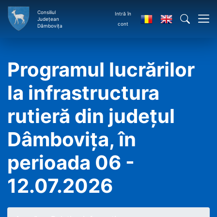
Consiliul
Intră în
Județean
cont
Dâmbovița
Programul lucrărilor
la infrastructura
rutieră din județul
Dâmbovița, în
perioada 06 -
12.07.2026