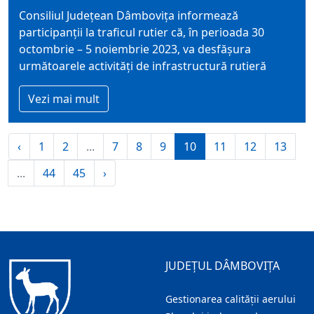
Consiliul Judeţean Dâmboviţa informează
participanţii la traficul rutier că, în perioada 30
octombrie – 5 noiembrie 2023, va desfășura
următoarele activități de infrastructură rutieră
Vezi mai mult
‹
1
2
...
7
8
9
10
11
12
13
...
44
45
›
JUDEȚUL DÂMBOVIȚA
Gestionarea calității aerului