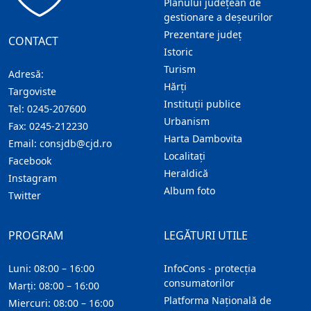
Planului județean de
gestionare a deșeurilor
Prezentare judeţ
CONTACT
Istoric
Turism
Adresă:
Hărţi
Targoviste
Instituţii publice
Tel:
0245-207600
Urbanism
Fax:
0245-212230
Harta Dambovita
Email:
consjdb@cjd.ro
Localitaţi
Facebook
Heraldică
Instagram
Album foto
Twitter
PROGRAM
LEGĂTURI UTILE
Luni: 08:00 – 16:00
InfoCons - protecția
consumatorilor
Marți: 08:00 – 16:00
Platforma Națională de
Miercuri: 08:00 – 16:00