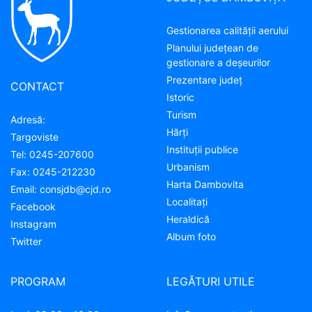
Gestionarea calității aerului
Planului județean de
gestionare a deșeurilor
Prezentare judeţ
CONTACT
Istoric
Turism
Adresă:
Hărţi
Targoviste
Instituţii publice
Tel:
0245-207600
Urbanism
Fax:
0245-212230
Harta Dambovita
Email:
consjdb@cjd.ro
Localitaţi
Facebook
Heraldică
Instagram
Album foto
Twitter
PROGRAM
LEGĂTURI UTILE