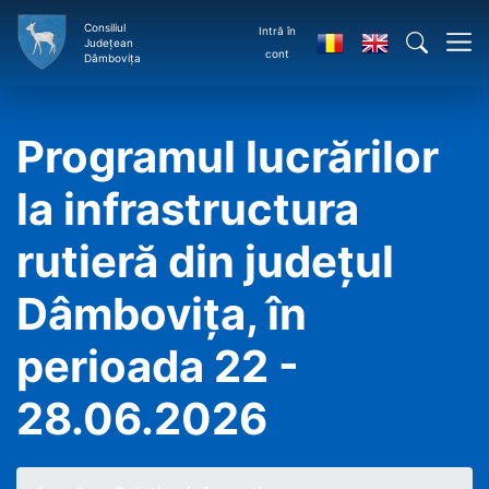
Consiliul
Intră în
Județean
cont
Dâmbovița
Programul lucrărilor
la infrastructura
rutieră din județul
Dâmbovița, în
perioada 22 -
28.06.2026