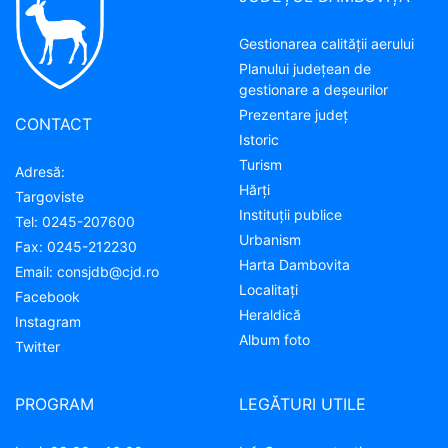
Gestionarea calității aerului
Planului județean de
gestionare a deșeurilor
Prezentare judeţ
CONTACT
Istoric
Turism
Adresă:
Hărţi
Targoviste
Instituţii publice
Tel:
0245-207600
Urbanism
Fax:
0245-212230
Harta Dambovita
Email:
consjdb@cjd.ro
Localitaţi
Facebook
Heraldică
Instagram
Album foto
Twitter
PROGRAM
LEGĂTURI UTILE