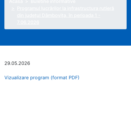
Acasă
Buletine informative
Programul lucrărilor la infrastructura rutieră
din județul Dâmbovița, în perioada 1 -
7.06.2026
29.05.2026
Vizualizare program (format PDF)