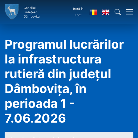
Consiliul
Intră în
Județean
cont
Dâmbovița
Programul lucrărilor
la infrastructura
rutieră din județul
Dâmbovița, în
perioada 1 -
7.06.2026