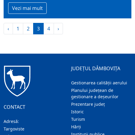
Vezi mai mult
‹
1
2
3
4
›
JUDEȚUL DÂMBOVIȚA
Gestionarea calității aerului
Planului județean de
gestionare a deșeurilor
Prezentare judeţ
CONTACT
Istoric
Turism
Adresă:
Hărţi
Targoviste
Instituţii publice