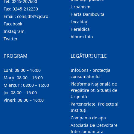
Tel:
0245-207600
Urbanism
Fax:
0245-212230
Harta Dambovita
Email:
consjdb@cjd.ro
Localitaţi
Facebook
Heraldică
Instagram
Album foto
Twitter
PROGRAM
LEGĂTURI UTILE
Luni: 08:00 – 16:00
InfoCons - protecția
consumatorilor
Marți: 08:00 – 16:00
Platforma Națională de
Miercuri: 08:00 – 16:00
Pregătire pt. Situații de
Joi: 08:00 – 16:00
Urgență
Vineri: 08:00 – 16:00
Parteneriate, Proiecte și
Instituții
Compania de apa
Asociatia De Dezvoltare
Intercomunitara