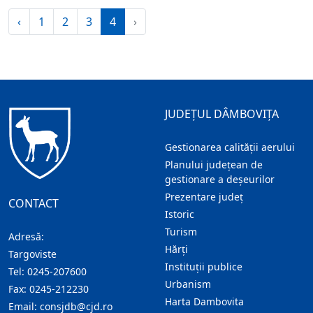
‹
1
2
3
4
›
JUDEȚUL DÂMBOVIȚA
Gestionarea calității aerului
Planului județean de
gestionare a deșeurilor
Prezentare judeţ
CONTACT
Istoric
Turism
Adresă:
Hărţi
Targoviste
Instituţii publice
Tel:
0245-207600
Urbanism
Fax:
0245-212230
Harta Dambovita
Email:
consjdb@cjd.ro