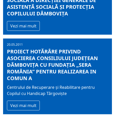
SOCIALĂ A DIRECŢIEI GENERALE DE
ASISTENŢĂ SOCIALĂ ŞI PROTECŢIA
COPILULUI DÂMBOVIŢA
Vezi mai mult
20.05.2011
PROIECT HOTĂRÂRE PRIVIND
ASOCIEREA CONSILIULUI JUDEŢEAN
DÂMBOVIŢA CU FUNDAŢIA „SERA
ROMÂNIA” PENTRU REALIZAREA IN
COMUN A
Centrului de Recuperare şi Reabilitare pentru
Copilul cu Handicap Târgovişte
Vezi mai mult