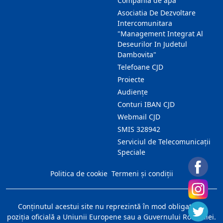
Compania de apa
Asociatia De Dezvoltare
Intercomunitara
"Management Integrat Al
Deseurilor In Judetul
Dambovita"
Telefoane CJD
Proiecte
Audienţe
Conturi IBAN CJD
Webmail CJD
SMIS 328942
Serviciul de Telecomunicații
Speciale
Politica de cookie
Termeni și condiții
Conţinutul acestui site nu reprezintă în mod obligatoriu
poziţia oficială a Uniunii Europene sau a Guvernului României.