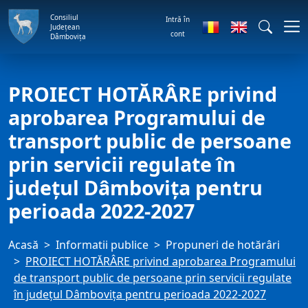
Consiliul
Intră în
Județean
cont
Dâmbovița
PROIECT HOTĂRÂRE privind
aprobarea Programului de
transport public de persoane
prin servicii regulate în
judeţul Dâmboviţa pentru
perioada 2022-2027
Acasă
Informatii publice
Propuneri de hotărâri
PROIECT HOTĂRÂRE privind aprobarea Programului
de transport public de persoane prin servicii regulate
în judeţul Dâmboviţa pentru perioada 2022-2027