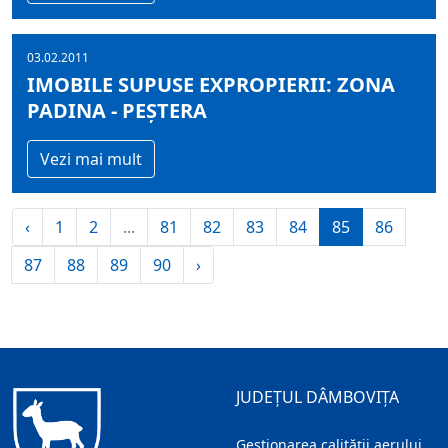
03.02.2011
IMOBILE SUPUSE EXPROPIERII: ZONA
PADINA - PEȘTERA
Vezi mai mult
‹
1
2
...
81
82
83
84
85
86
87
88
89
90
›
JUDEȚUL DÂMBOVIȚA
Gestionarea calității aerului