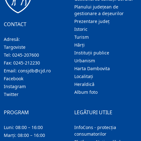
Planului județean de
gestionare a deșeurilor
Prezentare judeţ
CONTACT
Istoric
Turism
Adresă:
Hărţi
Targoviste
Instituţii publice
Tel:
0245-207600
Urbanism
Fax:
0245-212230
Harta Dambovita
Email:
consjdb@cjd.ro
Localitaţi
Facebook
Heraldică
Instagram
Album foto
Twitter
PROGRAM
LEGĂTURI UTILE
Luni: 08:00 – 16:00
InfoCons - protecția
consumatorilor
Marți: 08:00 – 16:00