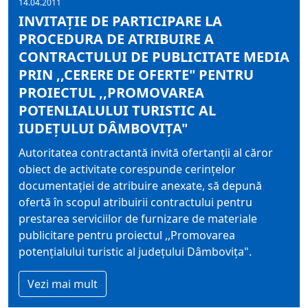
14.04.2011
INVITAŢIE DE PARTICIPARE LA
PROCEDURA DE ATRIBUIRE A
CONTRACTULUI DE PUBLICITATE MEDIA
PRIN ,,CERERE DE OFERTE" PENTRU
PROIECTUL ,,PROMOVAREA
POTENLIALULUI TURISTIC AL
IUDEŢULUI DÂMBOVIŢA"
Autoritatea contractantă invită ofertanţii al căror
obiect de activitate corespunde cerinţelor
documentaţiei de atribuire anexate, să depună
ofertă în scopul atribuirii contractului pentru
prestarea serviciilor de furnizare de materiale
publicitare pentru proiectul ,,Promovarea
potenţialului turistic al judeţului Dâmboviţa".
Vezi mai mult