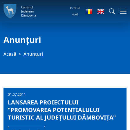
Consiliul
Intră în
Județean
cont
Dâmbovița
Anunţuri
Acasă
Anunţuri
01.07.2011
LANSAREA PROIECTULUI
"PROMOVAREA POTENŢIALULUI
TURISTIC AL JUDEŢULUI DÂMBOVIŢA"