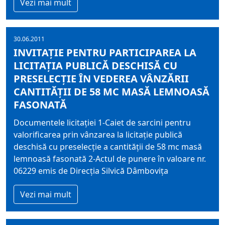
Vezi mai mult
30.06.2011
INVITAŢIE PENTRU PARTICIPAREA LA
LICITAŢIA PUBLICĂ DESCHISĂ CU
PRESELECŢIE ÎN VEDEREA VÂNZĂRII
CANTITĂŢII DE 58 MC MASĂ LEMNOASĂ
FASONATĂ
Documentele licitaţiei 1-Caiet de sarcini pentru
valorificarea prin vânzarea la licitaţie publică
deschisă cu preselecţie a cantităţii de 58 mc masă
lemnoasă fasonată 2-Actul de punere în valoare nr.
06229 emis de Direcţia Silvică Dâmboviţa
Vezi mai mult