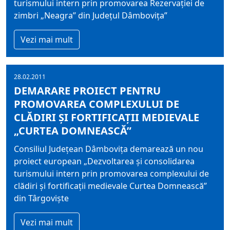
turismului intern prin promovarea Rezervaţiei de
zimbri „Neagra” din Judeţul Dâmboviţa”
Vezi mai mult
28.02.2011
DEMARARE PROIECT PENTRU
PROMOVAREA COMPLEXULUI DE
CLĂDIRI ŞI FORTIFICAŢII MEDIEVALE
„CURTEA DOMNEASCĂ”
Consiliul Judeţean Dâmboviţa demarează un nou
proiect european „Dezvoltarea şi consolidarea
turismului intern prin promovarea complexului de
clădiri şi fortificaţii medievale Curtea Domnească”
din Târgovişte
Vezi mai mult