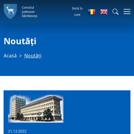
Consiliul
Intră în
Județean
cont
Dâmbovița
Noutăți
Acasă
Noutăți
21.12.2022