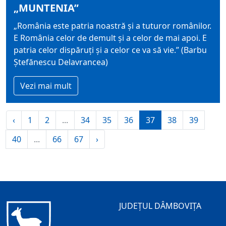
„MUNTENIA”
„România este patria noastră și a tuturor românilor.
E România celor de demult și a celor de mai apoi. E
patria celor dispăruți și a celor ce va să vie.” (Barbu
Ștefănescu Delavrancea)
Vezi mai mult
‹
1
2
...
34
35
36
37
38
39
40
...
66
67
›
JUDEȚUL DÂMBOVIȚA