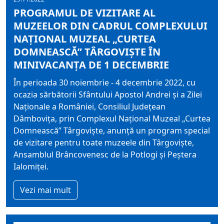
PROGRAMUL DE VIZITARE AL
MUZEELOR DIN CADRUL COMPLEXULUI
NAȚIONAL MUZEAL „CURTEA
DOMNEASCĂ” TÂRGOVIȘTE ÎN
MINIVACANȚA DE 1 DECEMBRIE
În perioada 30 noiembrie - 4 decembrie 2022, cu
ocazia sărbătorii Sfântului Apostol Andrei şi a Zilei
Naționale a României, Consiliul Județean
Dâmbovița, prin Complexul Național Muzeal „Curtea
Domnească” Târgoviște, anunță un program special
de vizitare pentru toate muzeele din Târgoviște,
Ansamblul Brâncovenesc de la Potlogi şi Peştera
Ialomiţei.
Vezi mai mult