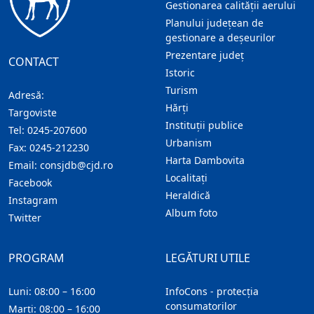
Gestionarea calității aerului
Planului județean de
gestionare a deșeurilor
Prezentare judeţ
CONTACT
Istoric
Turism
Adresă:
Hărţi
Targoviste
Instituţii publice
Tel:
0245-207600
Urbanism
Fax:
0245-212230
Harta Dambovita
Email:
consjdb@cjd.ro
Localitaţi
Facebook
Heraldică
Instagram
Album foto
Twitter
PROGRAM
LEGĂTURI UTILE
Luni: 08:00 – 16:00
InfoCons - protecția
consumatorilor
Marți: 08:00 – 16:00