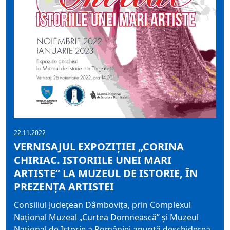
22.11.2022
VERNISAJUL EXPOZIȚIEI „CORINA
CHIRIAC. ISTORIILE UNEI MARI
ARTISTE” LA MUZEUL DE ISTORIE, ÎN
PREZENȚA ARTISTEI
Consiliul Județean Dâmbovița, prin Complexul
Național Muzeal „Curtea Domnească” și Muzeul
Național de Istorie a României anunță deschiderea