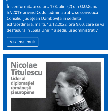
În conformitate cu art. 178, alin. (2) din O.U.G. nr.
57/2019 privind Codul administrativ, se convoacă
Consiliul Judeţean Dâmboviţa în şedinţă
extraordinară, marți, 13.12.2022, ora 9.00, care se va
desfăşura în „Sala Unirii” a sediului administrativ
Vezi mai mult