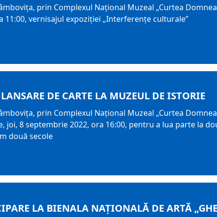
Dâmbovița, prin Complexul Național Muzeal „Curtea Domneasc
 11:00, vernisajul expoziției „Interferențe culturale”
 LANSARE DE CARTE LA MUZEUL DE ISTORIE
Dâmbovița, prin Complexul Național Muzeal „Curtea Domneasc
e, joi, 8 septembrie 2022, ora 16:00, pentru a lua parte la d
um două secole
CIPARE LA BIENALA NAȚIONALĂ DE ARTĂ „GH