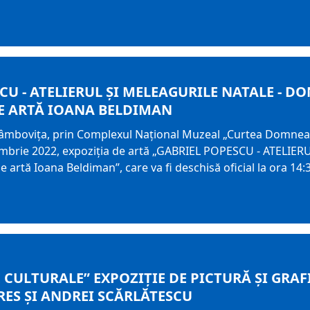
U - ATELIERUL ȘI MELEAGURILE NATALE - DON
DE ARTĂ IOANA BELDIMAN
âmbovița, prin Complexul Național Muzeal „Curtea Domnească”
mbrie 2022, expoziţia de artă „GABRIEL POPESCU - ATELIER
de artă Ioana Beldiman”, care va fi deschisă oficial la ora 14
 CULTURALE” EXPOZIȚIE DE PICTURĂ ȘI GRAF
ES ȘI ANDREI SCĂRLĂTESCU