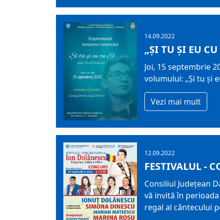
14.09.2022
„ȘI TU ȘI EU CU
Joi, 15 septembrie 20
volumului: „Și tu și 
Vezi mai mult
12.09.2022
FESTIVALUL - 
Consiliul Judeţean D
vă invită în perioad
regal al cântecului 