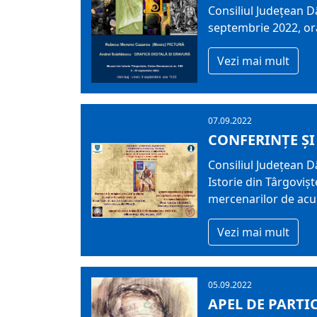
Consiliul Județean 
septembrie 2022, ora
Vezi mai mult
07.09.2022
CONFERINȚE ȘI
Consiliul Județean 
Istorie din Târgovișt
mercenarilor de ac
Vezi mai mult
05.09.2022
APEL DE PARTI