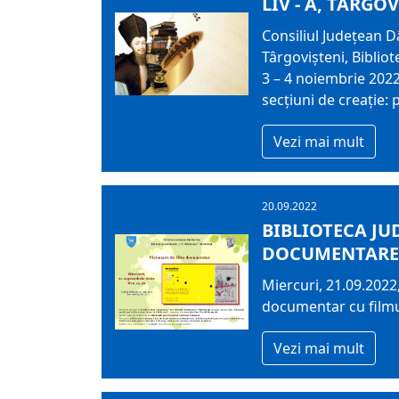
LIV - A, TÂRGOV
Consiliul Judeţean D
Târgovişteni, Bibliot
3 – 4 noiembrie 2022
secţiuni de creaţie: 
Vezi mai mult
20.09.2022
BIBLIOTECA JU
DOCUMENTARE
Miercuri, 21.09.2022
documentar cu filmul
Vezi mai mult