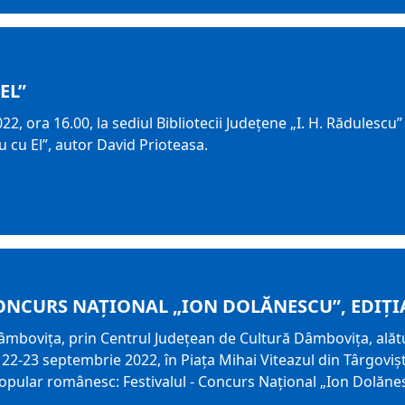
 EL”
22, ora 16.00, la sediul Bibliotecii Judeţene „I. H. Rădulesc
eu cu El”, autor David Prioteasa.
CONCURS NAŢIONAL „ION DOLĂNESCU”, EDIȚIA 
âmboviţa, prin Centrul Judeţean de Cultură Dâmboviţa, alăt
a 22-23 septembrie 2022, în Piața Mihai Viteazul din Târgovi
popular românesc: Festivalul - Concurs Naţional „Ion Dolănesc