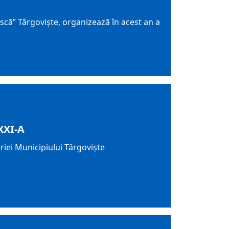
că” Târgoviște, organizează în acest an a
XXI-A
iei Municipiului Târgovişte