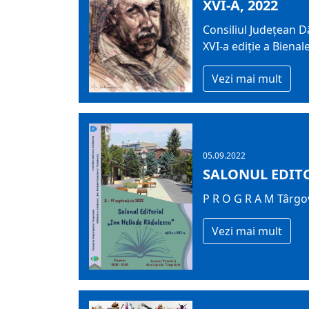
XVI-A, 2022
Consiliul Județean 
XVI-a ediţie a Biena
Vezi mai mult
05.09.2022
SALONUL EDITO
P R O G R A M Târgov
Vezi mai mult