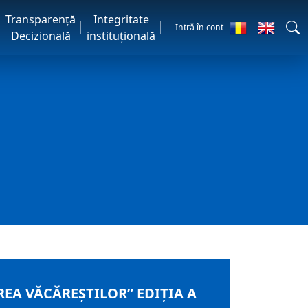
Transparență
Integritate
Intră în cont
Decizională
instituțională
EA VĂCĂREŞTILOR” EDIŢIA A