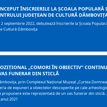
 ÎNCEPUT ÎNSCRIERILE LA ȘCOALA POPULARĂ 
ENTRULUI JUDEȚEAN DE CULTURĂ DÂMBOVIȚA
2 septembrie 2022, debutează înscrierile la Școala Populară
de Cultură Dâmbovița
OZIȚIONAL „COMORI ÎN OBIECTIV” CONTINU
VAS FUNERAR DIN STICLĂ
Dâmbovița, prin Complexul Național Muzeal „Curtea Domneas
eria de expuneri a obiectelor descoperite pe cale arheologică
 propunere este reprezentată de un vas funerar din sticlă, di
n anul 2021