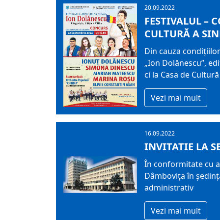
20.09.2022
FESTIVALUL – 
CULTURĂ A SIN
Din cauza condițiilo
„Ion Dolănescu”, ediț
ci la Casa de Cultură
Vezi mai mult
16.09.2022
INVITATIE LA S
În conformitate cu ar
Dâmboviţa în şedinţă 
administrativ
Vezi mai mult