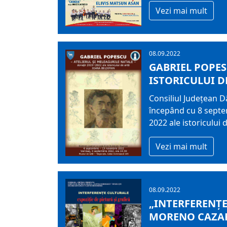
Vezi mai mult
08.09.2022
GABRIEL POPESC
ISTORICULUI 
Consiliul Județean D
începând cu 8 septe
2022 ale istoricului 
Vezi mai mult
08.09.2022
„INTERFERENȚE
MORENO CAZAR