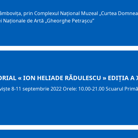
Dâmbovița, prin Complexul Național Muzeal „Curtea Domneas
lei Naționale de Artă „Gheorghe Petrașcu”
RIAL « ION HELIADE RĂDULESCU » EDIŢIA A 
işte 8-11 septembrie 2022 Orele: 10.00-21.00 Scuarul Primăr