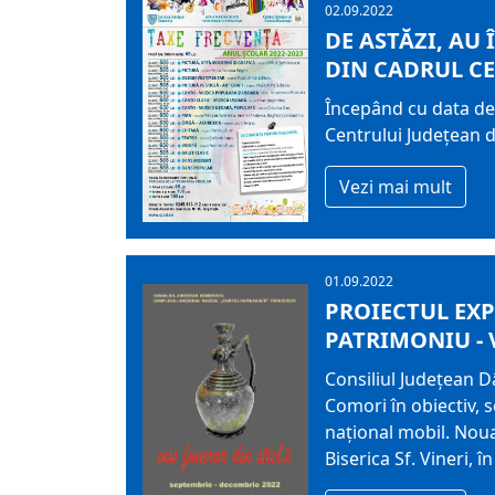
02.09.2022
DE ASTĂZI, AU
DIN CADRUL C
Începând cu data de 
Centrului Județean 
Vezi mai mult
01.09.2022
PROIECTUL EXP
PATRIMONIU - 
Consiliul Județean 
Comori în obiectiv, s
național mobil. Noua
Biserica Sf. Vineri, î