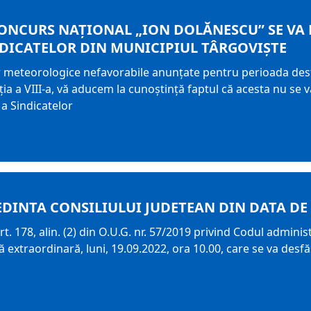
CONCURS NAŢIONAL „ION DOLĂNESCU” SE VA 
DICATELOR DIN MUNICIPIUL TÂRGOVIȘTE
r meteorologice nefavorabile anunțate pentru perioada desf
ia a VIII-a, vă aducem la cunoștință faptul că acesta nu se va 
 a Sindicatelor
EDINTA CONSILIULUI JUDETEAN DIN DATA DE 
t. 178, alin. (2) din O.U.G. nr. 57/2019 privind Codul adminis
extraordinară, luni, 19.09.2022, ora 10.00, care se va desfăş