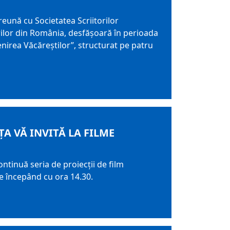
eună cu Societatea Scriitorilor
torilor din România, desfăşoară în perioada
enirea Văcăreştilor”, structurat pe patru
A VĂ INVITĂ LA FILME
ntinuă seria de proiecţii de film
ţe începând cu ora 14.30.