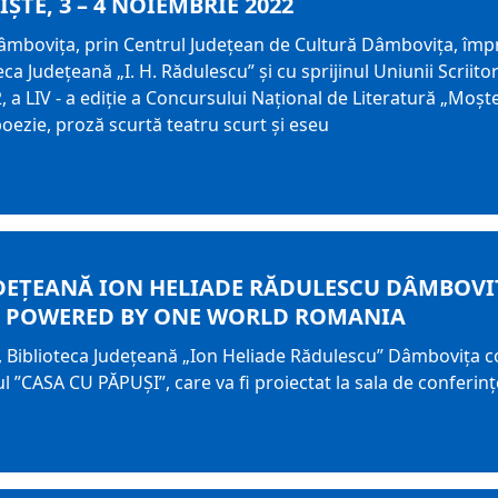
IŞTE, 3 – 4 NOIEMBRIE 2022
âmboviţa, prin Centrul Judeţean de Cultură Dâmboviţa, împr
eca Judeţeană „I. H. Rădulescu” şi cu sprijinul Uniunii Scrii
, a LIV - a ediţie a Concursului Naţional de Literatură „Moşt
poezie, proză scurtă teatru scurt şi eseu
DEŢEANĂ ION HELIADE RĂDULESCU DÂMBOVIŢ
 POWERED BY ONE WORLD ROMANIA
, Biblioteca Judeţeană „Ion Heliade Rădulescu” Dâmboviţa co
 ”CASA CU PĂPUȘI”, care va fi proiectat la sala de conferin