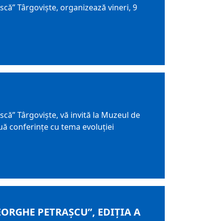
ă” Târgoviște, organizează vineri, 9
ă” Târgoviște, vă invită la Muzeul de
ouă conferințe cu tema evoluției
EORGHE PETRAȘCU”, EDIŢIA A