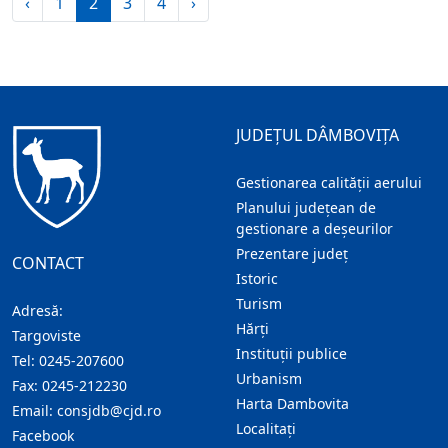
‹
1
2
3
4
›
JUDEȚUL DÂMBOVIȚA
Gestionarea calității aerului
Planului județean de
gestionare a deșeurilor
Prezentare judeţ
CONTACT
Istoric
Turism
Adresă:
Hărţi
Targoviste
Instituţii publice
Tel:
0245-207600
Urbanism
Fax:
0245-212230
Harta Dambovita
Email:
consjdb@cjd.ro
Localitaţi
Facebook