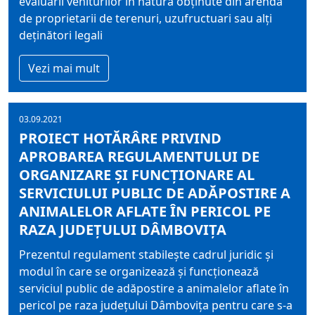
evaluării veniturilor în natură obţinute din arendă
de proprietarii de terenuri, uzufructuari sau alţi
deţinători legali
Vezi mai mult
03.09.2021
PROIECT HOTĂRÂRE PRIVIND
APROBAREA REGULAMENTULUI DE
ORGANIZARE ŞI FUNCŢIONARE AL
SERVICIULUI PUBLIC DE ADĂPOSTIRE A
ANIMALELOR AFLATE ÎN PERICOL PE
RAZA JUDEŢULUI DÂMBOVIŢA
Prezentul regulament stabileşte cadrul juridic şi
modul în care se organizează şi funcţionează
serviciul public de adăpostire a animalelor aflate în
pericol pe raza judeţului Dâmboviţa pentru care s-a