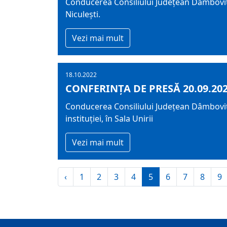
Conducerea Consiliului Județean Dâmboviț
Niculești.
Vezi mai mult
18.10.2022
CONFERINȚA DE PRESĂ 20.09.20
Conducerea Consiliului Județean Dâmbovița
instituției, în Sala Unirii
Vezi mai mult
‹
1
2
3
4
5
6
7
8
9