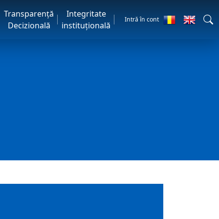
Transparență
Integritate
Intră în cont
Decizională
instituțională