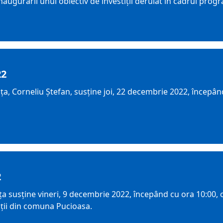
naugurării unui obiectiv de investiții derulat în cadrul pro
22
a, Corneliu Ștefan, susține joi, 22 decembrie 2022, începând
2
susține vineri, 9 decembrie 2022, începând cu ora 10:00, o 
iții din comuna Pucioasa.