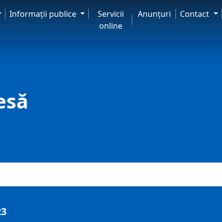
Informaţii publice
Servicii
Anunţuri
Contact
online
esă
23