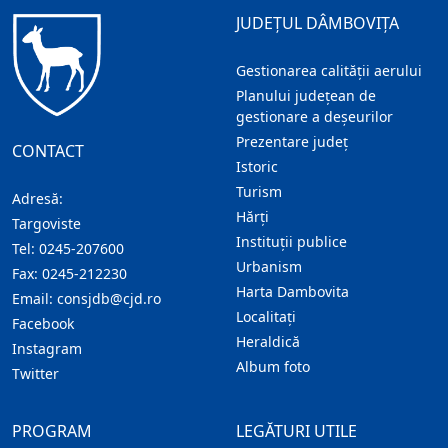
JUDEȚUL DÂMBOVIȚA
Gestionarea calității aerului
Planului județean de
gestionare a deșeurilor
Prezentare judeţ
CONTACT
Istoric
Turism
Adresă:
Hărţi
Targoviste
Instituţii publice
Tel:
0245-207600
Urbanism
Fax:
0245-212230
Harta Dambovita
Email:
consjdb@cjd.ro
Localitaţi
Facebook
Heraldică
Instagram
Album foto
Twitter
PROGRAM
LEGĂTURI UTILE