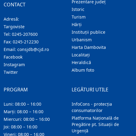
Prezentare judeţ
CONTACT
Istoric
Turism
Adresă:
Hărţi
Targoviste
Instituţii publice
Tel:
0245-207600
Urbanism
Fax:
0245-212230
Harta Dambovita
Email:
consjdb@cjd.ro
Localitaţi
Facebook
Heraldică
Instagram
Album foto
Twitter
PROGRAM
LEGĂTURI UTILE
Luni: 08:00 – 16:00
InfoCons - protecția
consumatorilor
Marți: 08:00 – 16:00
Platforma Națională de
Miercuri: 08:00 – 16:00
Pregătire pt. Situații de
Joi: 08:00 – 16:00
Urgență
Vineri: 08:00 – 16:00