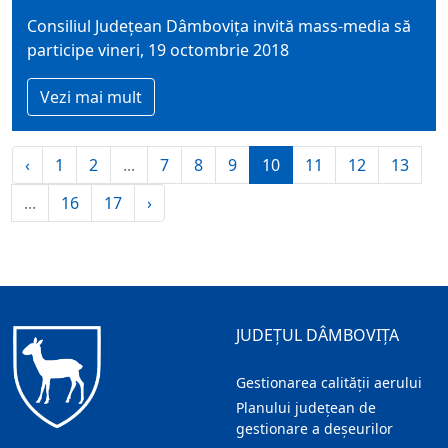
Consiliul Județean Dâmbovița invită mass-media să
participe vineri, 19 octombrie 2018
Vezi mai mult
‹
1
2
...
7
8
9
10
11
12
13
...
16
17
›
JUDEȚUL DÂMBOVIȚA
Gestionarea calității aerului
Planului județean de
gestionare a deșeurilor