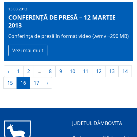
13.03.2013
CONFERINȚĂ DE PRESĂ – 12 MARTIE
2013
Conferința de presă în format video (.wmv ~290 MB)
Vezi mai mult
‹
1
2
...
8
9
10
11
12
13
14
15
16
17
›
JUDEȚUL DÂMBOVIȚA