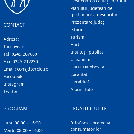
Gestionarea calității aerului
Planului județean de
gestionare a deșeurilor
Prezentare judeţ
CONTACT
Istoric
Turism
Adresă:
Hărţi
Targoviste
Instituţii publice
Tel:
0245-207600
Urbanism
Fax:
0245-212230
Harta Dambovita
Email:
consjdb@cjd.ro
Localitaţi
Facebook
Heraldică
Instagram
Album foto
Twitter
PROGRAM
LEGĂTURI UTILE
Luni: 08:00 – 16:00
InfoCons - protecția
consumatorilor
Marți: 08:00 – 16:00