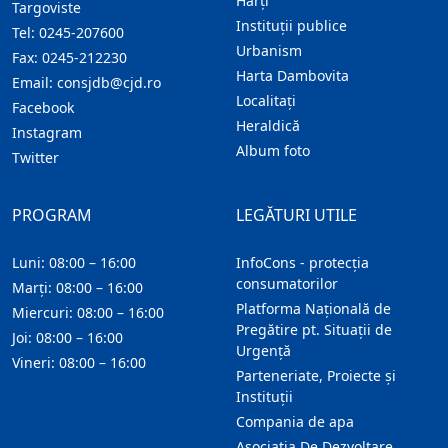
Hărţi
Targoviste
Instituţii publice
Tel:
0245-207600
Urbanism
Fax:
0245-212230
Harta Dambovita
Email:
consjdb@cjd.ro
Localitaţi
Facebook
Heraldică
Instagram
Album foto
Twitter
PROGRAM
LEGĂTURI UTILE
Luni: 08:00 – 16:00
InfoCons - protecția
consumatorilor
Marți: 08:00 – 16:00
Platforma Națională de
Miercuri: 08:00 – 16:00
Pregătire pt. Situații de
Joi: 08:00 – 16:00
Urgență
Vineri: 08:00 – 16:00
Parteneriate, Proiecte și
Instituții
Compania de apa
Asociatia De Dezvoltare