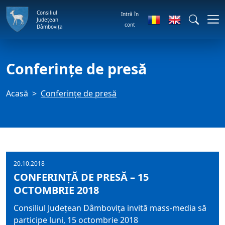
Consiliul
Intră în
Județean
cont
Dâmbovița
Conferințe de presă
Acasă
Conferințe de presă
20.10.2018
CONFERINȚĂ DE PRESĂ – 15
OCTOMBRIE 2018
Consiliul Județean Dâmbovița invită mass-media să
participe luni, 15 octombrie 2018