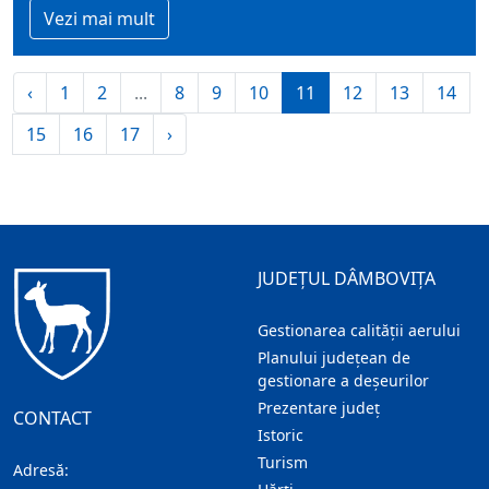
Vezi mai mult
‹
1
2
...
8
9
10
11
12
13
14
15
16
17
›
JUDEȚUL DÂMBOVIȚA
Gestionarea calității aerului
Planului județean de
gestionare a deșeurilor
Prezentare judeţ
CONTACT
Istoric
Turism
Adresă: