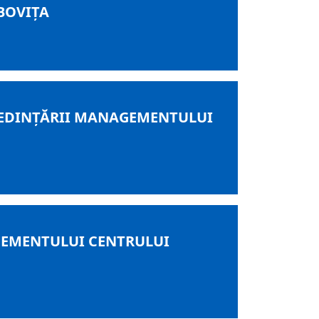
BOVIŢA
CREDINŢĂRII MANAGEMENTULUI
GEMENTULUI CENTRULUI