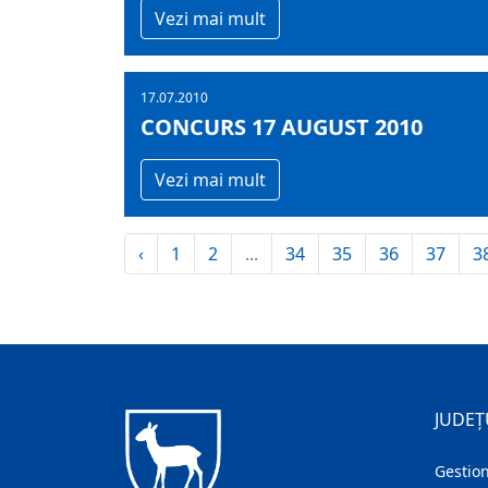
Vezi mai mult
17.07.2010
CONCURS 17 AUGUST 2010
Vezi mai mult
‹
1
2
...
34
35
36
37
3
JUDEȚ
Gestion