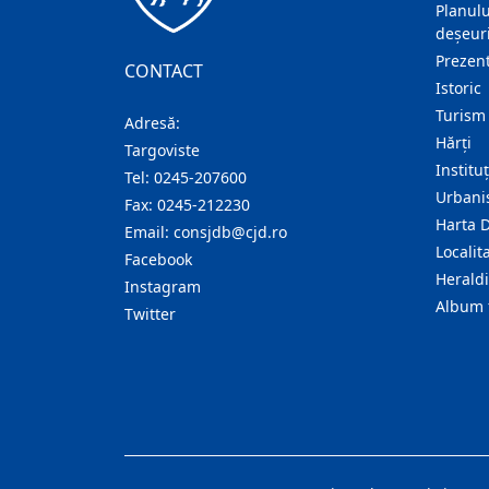
Planulu
deșeuri
Prezent
CONTACT
Istoric
Turism
Adresă:
Hărţi
Targoviste
Institu
Tel:
0245-207600
Urban
Fax:
0245-212230
Harta 
Email:
consjdb@cjd.ro
Localita
Facebook
Herald
Instagram
Album 
Twitter