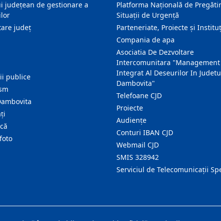
i județean de gestionare a
Platforma Națională de Pregătir
lor
Situații de Urgență
are judeţ
Parteneriate, Proiecte și Instituț
Compania de apa
Asociatia De Dezvoltare
Intercomunitara "Management
Integrat Al Deseurilor In Judetu
ţii publice
Dambovita"
ism
Telefoane CJD
Dambovita
Proiecte
ţi
Audienţe
ică
Conturi IBAN CJD
foto
Webmail CJD
SMIS 328942
Serviciul de Telecomunicații Sp