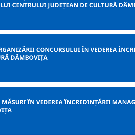
LUI CENTRULUI JUDEŢEAN DE CULTURĂ DÂM
 ORGANIZĂRII CONCURSULUI ÎN VEDEREA ÎN
URĂ DÂMBOVIŢA
 MĂSURI ÎN VEDEREA ÎNCREDINŢĂRII MANA
VIŢA