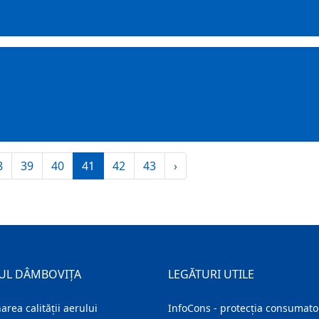
8
39
40
41
42
43
›
UL DÂMBOVIȚA
LEGĂTURI UTILE
area calității aerului
InfoCons - protecția consumator