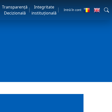
Transparență
Integritate
Intră în cont
Decizională
instituțională