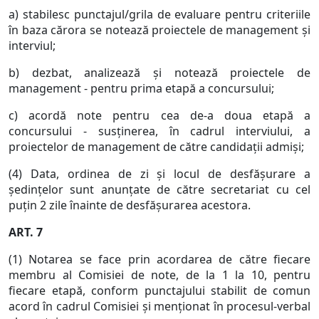
a) stabilesc punctajul/grila de evaluare pentru criteriile
în baza cărora se notează proiectele de management şi
interviul;
b) dezbat, analizează şi notează proiectele de
management - pentru prima etapă a concursului;
c) acordă note pentru cea de-a doua etapă a
concursului - susţinerea, în cadrul interviului, a
proiectelor de management de către candidaţii admişi;
(4) Data, ordinea de zi şi locul de desfăşurare a
şedinţelor sunt anunţate de către secretariat cu cel
puţin 2 zile înainte de desfăşurarea acestora.
ART. 7
(1) Notarea se face prin acordarea de către fiecare
membru al Comisiei de note, de la 1 la 10, pentru
fiecare etapă, conform punctajului stabilit de comun
acord în cadrul Comisiei şi menţionat în procesul-verbal