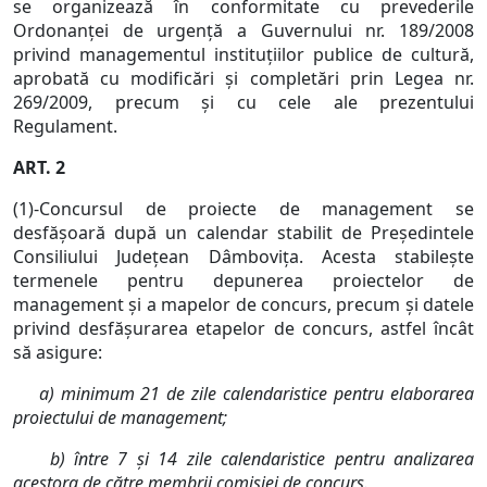
se organizează în conformitate cu prevederile
Ordonanţei de urgenţă a Guvernului nr. 189/2008
privind managementul instituţiilor publice de cultură,
aprobată cu modificări şi completări prin Legea nr.
269/2009, precum şi cu cele ale prezentului
Regulament.
ART. 2
(1)-Concursul de proiecte de management se
desfăşoară după un calendar stabilit de Preşedintele
Consiliului Judeţean Dâmboviţa. Acesta stabileşte
termenele pentru depunerea proiectelor de
management şi a mapelor de concurs, precum şi datele
privind desfăşurarea etapelor de concurs, astfel încât
să asigure:
a) minimum 21 de zile calendaristice pentru elaborarea
proiectului de management;
b) între 7 şi 14 zile calendaristice pentru analizarea
acestora de către membrii comisiei de concurs.