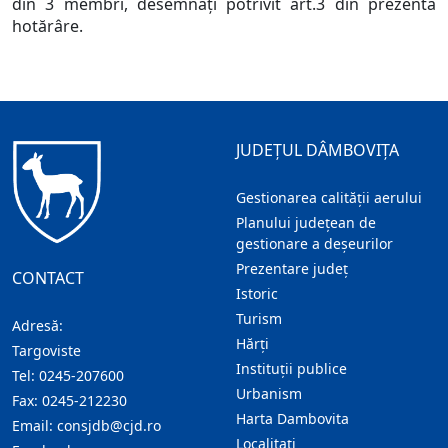
din 3 membri, desemnaţi potrivit art.3 din prezenta
hotărâre.
JUDEȚUL DÂMBOVIȚA
Gestionarea calității aerului
Planului județean de
gestionare a deșeurilor
Prezentare judeţ
CONTACT
Istoric
Turism
Adresă:
Hărţi
Targoviste
Instituţii publice
Tel:
0245-207600
Urbanism
Fax:
0245-212230
Harta Dambovita
Email:
consjdb@cjd.ro
Localitaţi