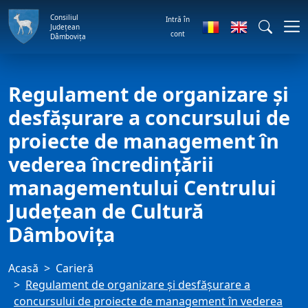
Consiliul
Intră în
Județean
cont
Dâmbovița
Regulament de organizare şi
desfăşurare a concursului de
proiecte de management în
vederea încredinţării
managementului Centrului
Judeţean de Cultură
Dâmboviţa
Acasă
Carieră
Regulament de organizare şi desfăşurare a
concursului de proiecte de management în vederea