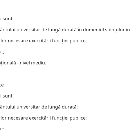
i sunt:
ântului universitar de lungă durată în domeniul ştiinţelor in
lor necesare exercitării funcţiei publice;
at;
ţională - nivel mediu.
ce
i sunt:
mântului universitar de lungă durată;
lor necesare exercitării funcţiei publice;
at;