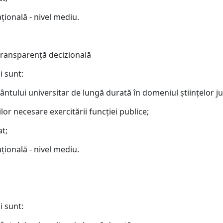
ţională - nivel mediu.
 transparenţă decizională
i sunt:
ântului universitar de lungă durată în domeniul ştiinţelor ju
lor necesare exercitării funcţiei publice;
at;
ţională - nivel mediu.
i sunt: