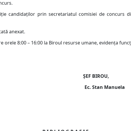
ncurs.
ţie candidaţilor prin secretariatul comisiei de concurs 
tată anexat.
tre orele 8:00 – 16:00 la Biroul resurse umane, evidenţa funcţ
N T E, ŞEF BIROU,
Popescu Ec. Stan Manuela