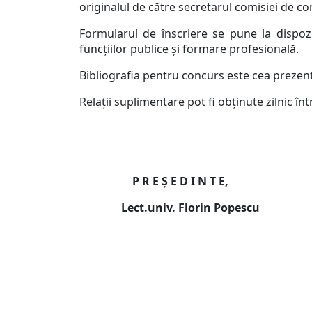
originalul de către secretarul comisiei de co
Formularul de înscriere se pune la dispozi
funcţiilor publice şi formare profesională.
Bibliografia pentru concurs este cea prezen
Relaţii suplimentare pot fi obţinute zilnic în
P R E Ş E D I 
Lect.univ. Florin 