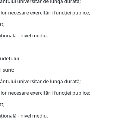
mântului universitar de lungă durată;
lor necesare exercitării funcţiei publice;
at;
ţională - nivel mediu.
judeţului
i sunt:
mântului universitar de lungă durată;
lor necesare exercitării funcţiei publice;
at;
ţională - nivel mediu.