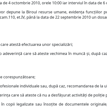
a de 4 octombrie 2010, orele 10:00 iar interviul în data de 6
i vor depune la Biroul resurse umane, evidenţa funcţiilor pu
, cam.110, et.IV, până la data de 22 septembrie 2010 un dos
e care atestă efectuarea unor specializări;
o adeverinţă care să ateste vechimea în muncă şi, după caz, 
ate corespunzătoare;
rofesionale individuale sau, după caz, recomandarea de la u
nţa care să ateste că nu a desfăşurat activităţi de poliţie p
 în copii legalizate sau însoţite de documentele originale