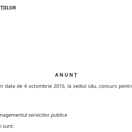
ŢIILOR
A N U N Ţ
în data de 4 octombrie 2010, la sediul său, concurs pentr
managementul serviciilor publice
i sunt: