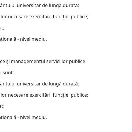
mântului universitar de lungă durată;
lor necesare exercitării funcţiei publice;
at;
ţională - nivel mediu.
nice şi managementul serviciilor publice
i sunt:
mântului universitar de lungă durată;
lor necesare exercitării funcţiei publice;
at;
ţională - nivel mediu.