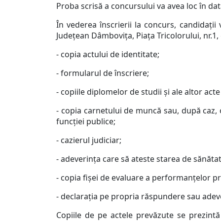
Proba scrisă a concursului va avea loc în dat
În vederea înscrierii la concurs, candidaţi
Judeţean Dâmboviţa, Piaţa Tricolorului, nr.1
- copia actului de identitate;
- formularul de înscriere;
- copiile diplomelor de studii şi ale altor act
- copia carnetului de muncă sau, după caz, 
funcţiei publice;
- cazierul judiciar;
- adeverinţa care să ateste starea de sănăt
- copia fişei de evaluare a performanţelor p
- declaraţia pe propria răspundere sau adeveri
Copiile de pe actele prevăzute se prezintă