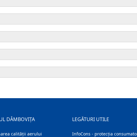
UL DÂMBOVIȚA
LEGĂTURI UTILE
area calității aerului
InfoCons - protecția consumator