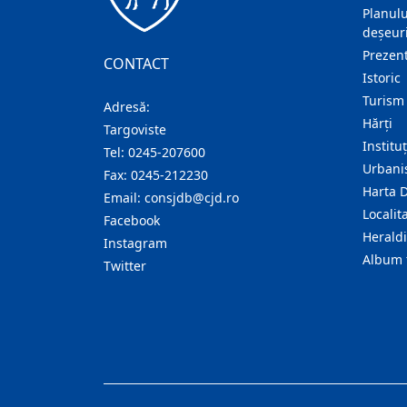
Planulu
deșeuri
Prezent
CONTACT
Istoric
Turism
Adresă:
Hărţi
Targoviste
Institu
Tel:
0245-207600
Urban
Fax:
0245-212230
Harta 
Email:
consjdb@cjd.ro
Localita
Facebook
Herald
Instagram
Album 
Twitter