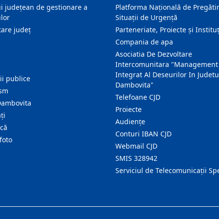
i județean de gestionare a
Platforma Națională de Pregătir
lor
Situații de Urgență
are judeţ
Parteneriate, Proiecte și Instituț
Compania de apa
Asociatia De Dezvoltare
Intercomunitara "Management
Integrat Al Deseurilor In Judetu
ţii publice
Dambovita"
ism
Telefoane CJD
Dambovita
Proiecte
ţi
Audienţe
ică
Conturi IBAN CJD
foto
Webmail CJD
SMIS 328942
Serviciul de Telecomunicații Sp