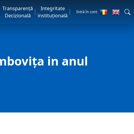
Transparență
Integritate
Intră în cont
Decizională
instituțională
mbovița in anul