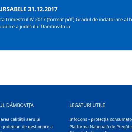
RSABILE 31.12.2017
ta trimestrul IV 2017 (format pdf) Gradul de indatorare al bu
publice a judetului Dambovita la
UL DÂMBOVIȚA
LEGĂTURI UTILE
area calității aerului
InfoCons - protecția consumator
i județean de gestionare a
Platforma Națională de Pregătir