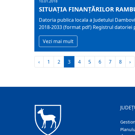
10.01.2018
SITUAȚIA FINANȚĂRILOR RAMBU
Datoria publica locala a Judetului Dambovi
2018-2033 (format pdf) Registrul datoriei 
Vezi mai mult
‹
1
2
3
4
5
6
7
8
›
JUDEȚ
Gestion
Planulu