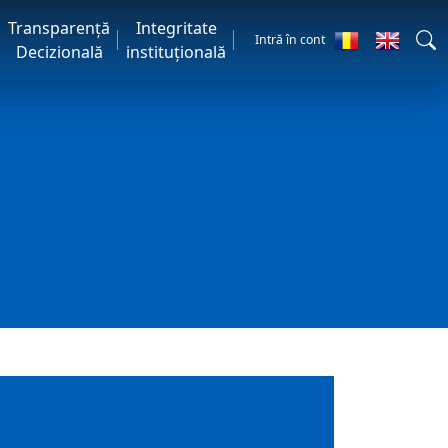
Transparență
Integritate
Intră în cont
Decizională
instituțională