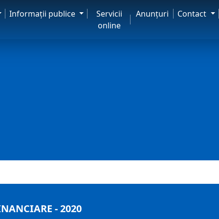
Informaţii publice
Servicii
Anunţuri
Contact
online
INANCIARE - 2020