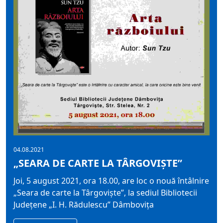
04.08.2021
„SEARA DE CARTE LA TÂRGOVIŞTE”
Joi, 5 august 2021, ora 18.00, are loc o nouă întâlnire
„Seara de carte la Târgovişte”, la sediul Bibliotecii
Judeţene „I. H. Rădulescu” Dâmboviţa