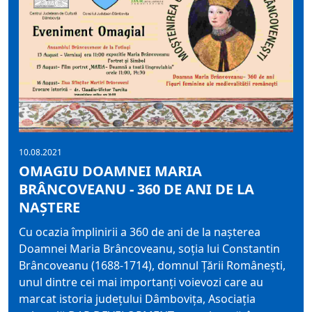
10.08.2021
OMAGIU DOAMNEI MARIA
BRÂNCOVEANU - 360 DE ANI DE LA
NAȘTERE
Cu ocazia împlinirii a 360 de ani de la nașterea
Doamnei Maria Brâncoveanu, soția lui Constantin
Brâncoveanu (1688-1714), domnul Țării Românești,
unul dintre cei mai importanți voievozi care au
marcat istoria județului Dâmbovița, Asociația