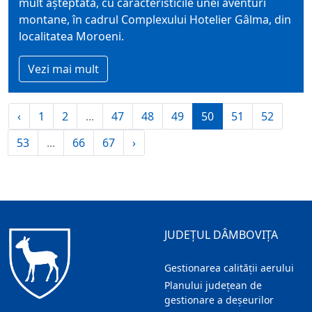
mult așteptată, cu caracteristicile unei aventuri
montane, în cadrul Complexului Hotelier Gâlma, din
localitatea Moroeni.
Vezi mai mult
‹
1
2
...
47
48
49
50
51
52
53
...
66
67
›
JUDEȚUL DÂMBOVIȚA
Gestionarea calității aerului
Planului județean de
gestionare a deșeurilor