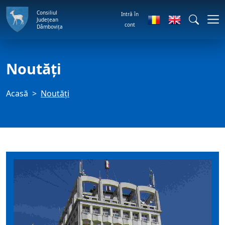
Consiliul
Intră în
Județean
cont
Dâmbovița
Noutăți
Acasă
Noutăți