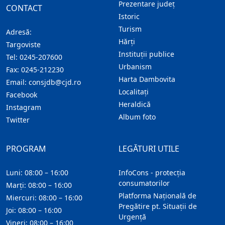
Prezentare judeţ
CONTACT
Istoric
Turism
Adresă:
Hărţi
Targoviste
Instituţii publice
Tel:
0245-207600
Urbanism
Fax:
0245-212230
Harta Dambovita
Email:
consjdb@cjd.ro
Localitaţi
Facebook
Heraldică
Instagram
Album foto
Twitter
PROGRAM
LEGĂTURI UTILE
Luni: 08:00 – 16:00
InfoCons - protecția
consumatorilor
Marți: 08:00 – 16:00
Platforma Națională de
Miercuri: 08:00 – 16:00
Pregătire pt. Situații de
Joi: 08:00 – 16:00
Urgență
Vineri: 08:00 – 16:00