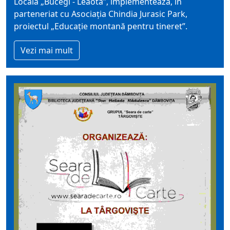
Locală „Bucegi - Leaota”, implementează, în
parteneriat cu Asociaţia Chindia Jurasic Park,
proiectul „Educație montană pentru tineret”.
Vezi mai mult