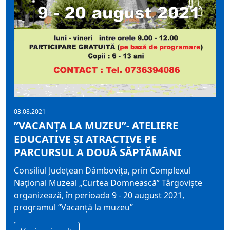
03.08.2021
”VACANŢA LA MUZEU”- ATELIERE
EDUCATIVE ȘI ATRACTIVE PE
PARCURSUL A DOUĂ SĂPTĂMÂNI
Consiliul Județean Dâmbovița, prin Complexul
Național Muzeal „Curtea Domnească” Târgoviște
organizează, în perioada 9 - 20 august 2021,
programul “Vacanță la muzeu”