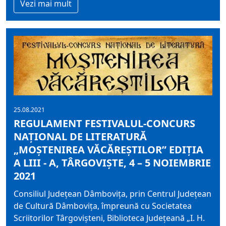
Vezi mai mult
25.08.2021
REGULAMENT FESTIVALUL-CONCURS
NAŢIONAL DE LITERATURĂ
„MOŞTENIREA VĂCĂREŞTILOR” EDIŢIA
A LIII - A, TÂRGOVIŞTE, 4 – 5 NOIEMBRIE
2021
Consiliul Judeţean Dâmboviţa, prin Centrul Judeţean
de Cultură Dâmboviţa, împreună cu Societatea
Scriitorilor Târgovişteni, Biblioteca Judeţeană „I. H.