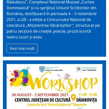
Rădulescu”, Complexul Naţional Muzeal „Curtea
Domnească” şi cu sprijinul Uniunii Scriitorilor din
România, desfăşoară în perioada 4 – 5 noiembrie
2021, a LIII - a ediţie a Concursului Naţional de
Literatură „Moştenirea Văcăreştilor”, structurat pe
patru secţiuni de creaţie: poezie, proză scurtă
teatru scurt şi eseu
Vezi mai mult