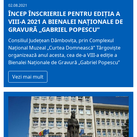
02.08.2021
ÎNCEP ÎNSCRIERILE PENTRU EDIŢIA A
VIII-A 2021 A BIENALEI NAŢIONALE DE
GRAVURĂ „GABRIEL POPESCU”
Consiliul Județean Dâmbovița, prin Complexul
Național Muzeal „Curtea Domnească” Târgoviște
organizează anul acesta, cea de-a VIII-a ediţie a
Bienalei Naţionale de Gravură „Gabriel Popescu”
Vezi mai mult