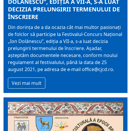
DOLĂNESCU”, EDIȚIA A VII-A, S-A LUAT
DECIZIA PRELUNGIRII TERMENULUI DE
ÎNSCRIERE
Din dorinţa de a da ocazia cât mai multor pasionaţi
de folclor să participe la Festivalul-Concurs Național
„Ion Dolănescu”, ediția a VII-a, s-a luat decizia
prelungirii termenului de înscriere. Aşadar,
aşteptăm documentele necesare, conform noului
regulament al festivalului, până la data de 25
august 2021, pe adresa de e-mail office@cjcd.ro.
Vezi mai mult