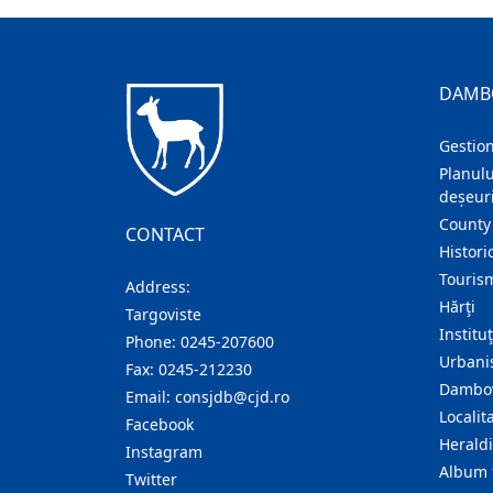
DAMB
Gestion
Planulu
deșeuri
County
CONTACT
Histori
Touris
Address:
Hărţi
Targoviste
Institu
Phone:
0245-207600
Urban
Fax:
0245-212230
Dambov
Email:
consjdb@cjd.ro
Localita
Facebook
Herald
Instagram
Album 
Twitter