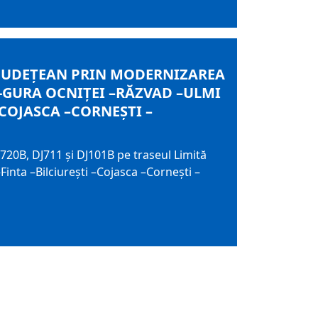
 JUDEȚEAN PRIN MODERNIZAREA
I -GURA OCNIȚEI –RĂZVAD –ULMI
–COJASCA –CORNEȘTI –
720B, DJ711 și DJ101B pe traseul Limită
nta –Bilciurești –Cojasca –Cornești –