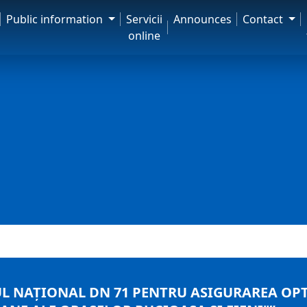
Public information
Servicii
Announces
Contact
online
 NAȚIONAL DN 71 PENTRU ASIGURAREA OPTI