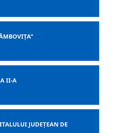
DÂMBOVIȚA”
A II-A
ITALULUI JUDEȚEAN DE