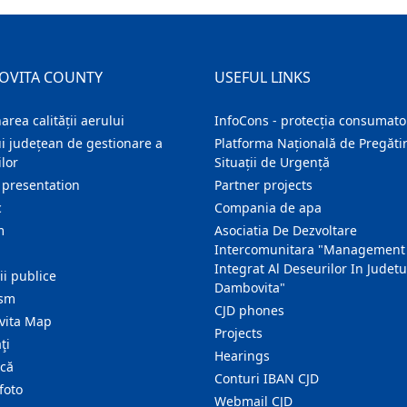
OVITA COUNTY
USEFUL LINKS
area calității aerului
InfoCons - protecția consumator
i județean de gestionare a
Platforma Națională de Pregătir
lor
Situații de Urgență
 presentation
Partner projects
c
Compania de apa
m
Asociatia De Dezvoltare
Intercomunitara "Management
Integrat Al Deseurilor In Judetu
ţii publice
Dambovita"
ism
CJD phones
ita Map
Projects
ţi
Hearings
ică
Conturi IBAN CJD
foto
Webmail CJD