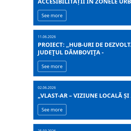
ACCESIBILITĂȚII ÎN ZONELE UR
See more
11.06.2026
PROIECT: „HUB-URI DE DEZVOLT
JUDEŢUL DÂMBOVIŢA -
See more
02.06.2026
„VLAST-AR – VIZIUNE LOCALĂ 
See more
25.03.2026