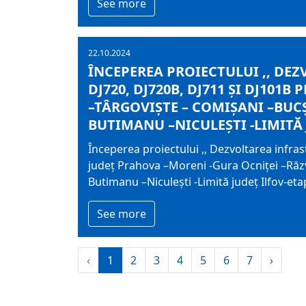
See more
22.10.2024
ÎNCEPEREA PROIECTULUI ,, DE
DJ720, DJ720B, DJ711 ȘI DJ101
–TÂRGOVIȘTE – COMIȘANI –BUCȘ
BUTIMANU –NICULEȘTI -LIMITĂ 
Începerea proiectului ,, Dezvoltarea infra
județ Prahova –Moreni -Gura Ocniței –Răzv
Butimanu –Niculești -Limită județ Ilfov-etap
See more
‹
1
2
3
4
5
6
7
›