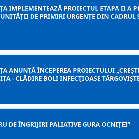
A IMPLEMENTEAZĂ PROIECTUL ETAPA II A P
UNITĂȚII DE PRIMIRI URGENȚE DIN CADRUL 
A ANUNŢĂ ÎNCEPEREA PROIECTULUI „CREŞTE
ŢA - CLĂDIRE BOLI INFECŢIOASE TÂRGOVIŞT
U DE ÎNGRIJIRI PALIATIVE GURA OCNIȚEI”