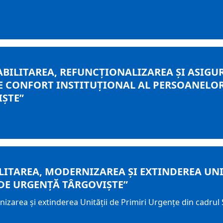
ABILITAREA, REFUNCȚIONALIZAREA ȘI ASIGU
 CONFORT INSTITUȚIONAL AL PERSOANELOR 
IȘTE”
ILITAREA, MODERNIZAREA ȘI EXTINDEREA UNI
DE URGENȚĂ TÂRGOVIȘTE”
rnizarea și extinderea Unității de Primiri Urgențe din cadrul