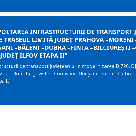
ZVOLTAREA INFRASTRUCTURII DE TRANSPORT
B PE TRASEUL LIMITĂ JUDEȚ PRAHOVA –MOREN
ANI –BĂLENI –DOBRA –FINTA –BILCIUREȘTI 
JUDEȚ ILFOV-ETAPA II”
structurii de transport județean prin modernizarea DJ720, DJ
ad –Ulmi –Târgoviște – Comișani –Bucșani –Băleni –Dobra –Fi
a II”