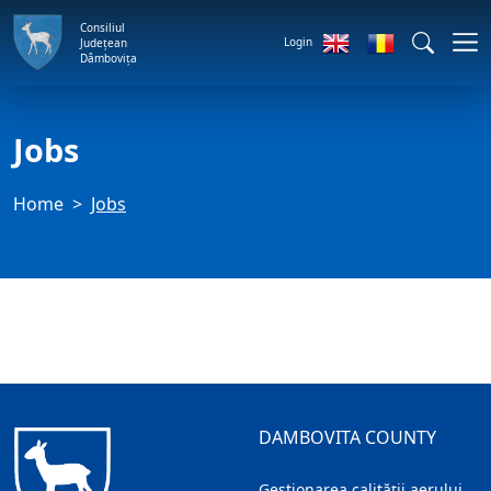
Consiliul
Login
Județean
Dâmbovița
Jobs
Home
Jobs
DAMBOVITA COUNTY
Gestionarea calității aerului