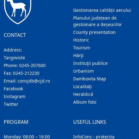
Gestionarea calității aerului
Planului județean de
gestionare a deșeurilor
County presentation
CONTACT
Historic
Tourism
Address:
Hărţi
Targoviste
Instituţii publice
Phone:
0245-207600
Urbanism
Fax:
0245-212230
Dambovita Map
Email:
consjdb@cjd.ro
Localitaţi
Facebook
Heraldică
Instagram
Album foto
Twitter
PROGRAM
USEFUL LINKS
Monday: 08:00 – 16:00
InfoCons - protecția