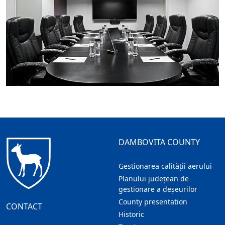
DAMBOVITA COUNTY
Gestionarea calității aerului
Planului județean de
gestionare a deșeurilor
County presentation
CONTACT
Historic