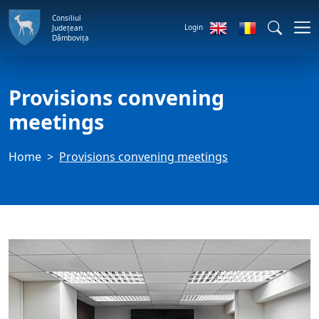
Consiliul
Login
Județean
Dâmbovița
Provisions convening
meetings
Home
Provisions convening meetings