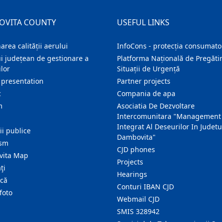
OVITA COUNTY
USEFUL LINKS
area calității aerului
InfoCons - protecția consumator
i județean de gestionare a
Platforma Națională de Pregătir
lor
Situații de Urgență
 presentation
Partner projects
c
Compania de apa
m
Asociatia De Dezvoltare
Intercomunitara "Management
Integrat Al Deseurilor In Judetu
ţii publice
Dambovita"
ism
CJD phones
ita Map
Projects
ţi
Hearings
ică
Conturi IBAN CJD
foto
Webmail CJD
SMIS 328942