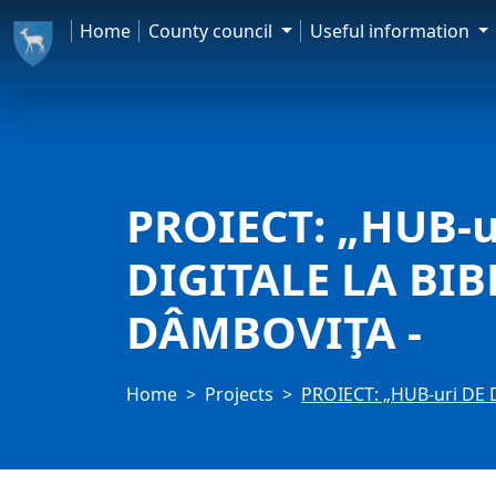
Home
County council
Useful information
PROIECT: „HUB-
DIGITALE LA BIB
DÂMBOVIŢA -
Home
Projects
PROIECT: „HUB-uri DE