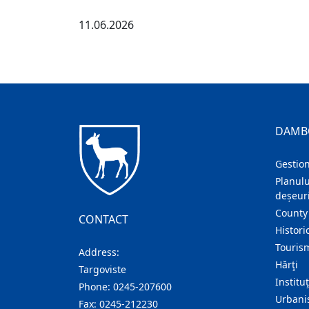
11.06.2026
DAMB
Gestion
Planulu
deșeuri
County
CONTACT
Histori
Touris
Address:
Hărţi
Targoviste
Institu
Phone:
0245-207600
Urban
Fax:
0245-212230