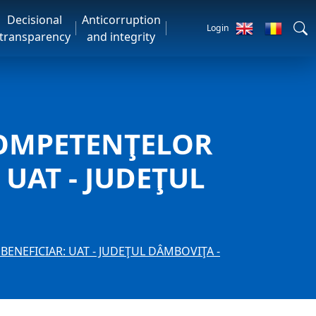
Decisional
Anticorruption
Login
transparency
and integrity
 COMPETENŢELOR
 UAT - JUDEŢUL
BENEFICIAR: UAT - JUDEŢUL DÂMBOVIŢA -