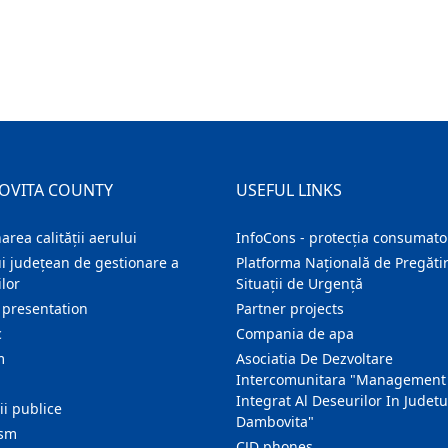
OVITA COUNTY
USEFUL LINKS
area calității aerului
InfoCons - protecția consumator
i județean de gestionare a
Platforma Națională de Pregătir
lor
Situații de Urgență
 presentation
Partner projects
c
Compania de apa
m
Asociatia De Dezvoltare
Intercomunitara "Management
Integrat Al Deseurilor In Judetu
ţii publice
Dambovita"
ism
CJD phones