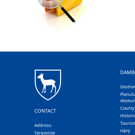
DAMB
Gestion
Planulu
deșeuri
County
CONTACT
Histori
Touris
Address:
Hărţi
Targoviste