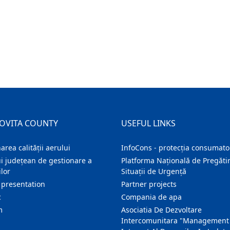
OVITA COUNTY
USEFUL LINKS
area calității aerului
InfoCons - protecția consumator
i județean de gestionare a
Platforma Națională de Pregătir
lor
Situații de Urgență
 presentation
Partner projects
c
Compania de apa
m
Asociatia De Dezvoltare
Intercomunitara "Management