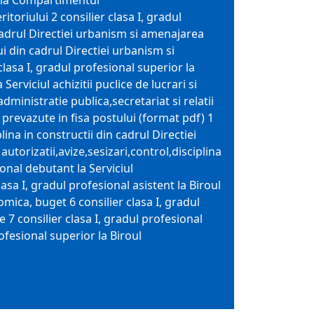
or la Compartimentul
itoriului 2 consilier clasa I, gradul
 cadrul Directiei urbanism si amenajarea
ui din cadrul Directiei urbanism si
clasa I, gradul profesional superior la
erviciul achizitii puclice de lucrari si
administratie publica,secretariat si relatii
i prevazute in fisa postului (format pdf) 1
lina in constructii din cadrul Directiei
utorizatii,avize,sesizari,control,disciplina
ional debutant la Serviciul
asa I, gradul profesional asistent la Biroul
omica, buget 6 consilier clasa I, gradul
ice 7 consilier clasa I, gradul profesional
rofesional superior la Biroul