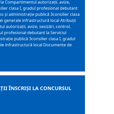
 la Compartimentul autorizații, avize,
silier clasa I, gradul profesional debutant
ios și administrație publică 3consilier clasa
i generale infrastructură local Atribuții
 autorizații, avize, sesizări, control,
dul profesional debutant la Serviciul
istrație publică 3consilier clasa I, gradul
rale infrastructură local Documente de
ŢII ÎNSCRIŞI LA CONCURSUL