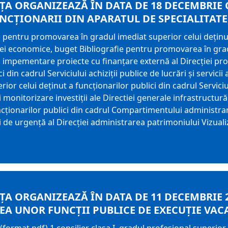
ȚA ORGANIZEAZĂ ÎN DATA DE 18 DECEMBRIE
CȚIONARII DIN APARATUL DE SPECIALITATE
e pentru promovarea în gradul imediat superior celui deținut
cției economice, buget Bibliografie pentru promovarea în gra
lui impementare proiecte cu finanțare externă al Direcției 
in cadrul Serviciului achiziții publice de lucrări și servicii al
or celui deținut a funcționarilor publici din cadrul Servic
monitorizare investiții ale Directiei generale infrastructur
ncționarilor publici din cadrul Compartimentului administrar
ii de urgență al Direcției administrarea patrimoniului Vizual
A ORGANIZEAZĂ ÎN DATA DE 11 DECEMBRIE 2
A UNOR FUNCŢII PUBLICE DE EXECUŢIE VAC