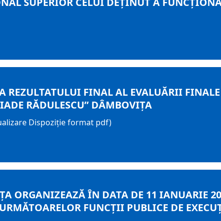
NAL SUPERIOR CELUI DEŢINUT A FUNCŢIONA
A REZULTATULUI FINAL AL EVALUĂRII FINA
ELIADE RĂDULESCU” DÂMBOVIȚA
ualizare Dispoziție format pdf)
A ORGANIZEAZĂ ÎN DATA DE 11 IANUARIE 201
URMĂTOARELOR FUNCŢII PUBLICE DE EXECUŢ