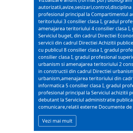
Vizualizare anunt (format pdf) Bibliografii
autorizatii,avize,sesizari,control,disciplina
profesional principal la Compartimentul aut
teritoriului 3 consilier clasa I, gradul pr
amenajarea teritoriului 4 consilier clasa I,
Serviciul buget, din cadrul Directiei Economi
servicii din cadrul Directiei Achizitii publi
cu publicul 8 consilier clasa I, gradul prof
consilier clasa I, gradul profesional superi
urbanism si amenajarea teritoriului 2 consi
in constructii din cadrul Directiei urbanism
urbanism,amenajarea teritoriului din cadrul
informatica 5 consilier clasa I, gradul prof
profesional principal la Serviciul achizitii p
debutant la Serviciul administratie publica,s
comunicare,relatii externe Documente de i
Vezi mai mult