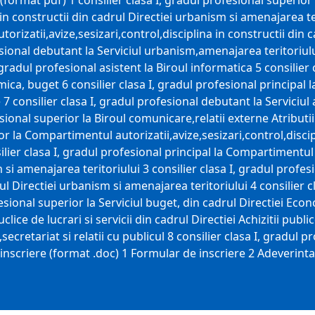
 (format pdf) 1 consilier clasa I, gradul profesional superi
 in constructii din cadrul Directiei urbanism si amenajarea ter
orizatii,avize,sesizari,control,disciplina in constructii din
ofesional debutant la Serviciul urbanism,amenajarea teritoriul
 gradul profesional asistent la Biroul informatica 5 consilier 
ca, buget 6 consilier clasa I, gradul profesional principal la S
ce 7 consilier clasa I, gradul profesional debutant la Serviciul 
esional superior la Biroul comunicare,relatii externe Atributi
or la Compartimentul autorizatii,avize,sesizari,control,discip
lier clasa I, gradul profesional principal la Compartimentul a
 si amenajarea teritoriului 3 consilier clasa I, gradul profes
 Directiei urbanism si amenajarea teritoriului 4 consilier cl
esional superior la Serviciul buget, din cadrul Directiei Econ
uclice de lucrari si servicii din cadrul Directiei Achizitii publ
ecretariat si relatii cu publicul 8 consilier clasa I, gradul p
nscriere (format .doc) 1 Formular de inscriere 2 Adeverinta