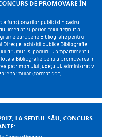
 CONCURS DE PROMOVARE ÎN
 a funcționarilor publici din cadrul
dul imediat superior celui deținut a
programe europene Bibliografie pentru
 Direcției achiziții publice Bibliografie
iului drumuri și poduri - Compartimentul
ă locală Bibliografie pentru promovarea în
ea patrimoniului județului, administrativ,
izare formular (format doc)
017, LA SEDIUL SĂU, CONCURS
ANTE: