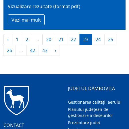
Vizualizare rezultate (format pdf)
Vezi mai mult
‹
1
2
...
20
21
22
23
24
25
26
...
42
43
›
JUDEȚUL DÂMBOVIȚA
Gestionarea calității aerului
Planului județean de
gestionare a deșeurilor
Prezentare judeţ
CONTACT